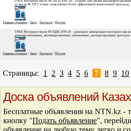
UNIX Моторное масло М-10Г2к SAE 30 - создано для смазки высокофорсированны
от масла М-10Г2 только существенно более эффективной композицией присадок,
Главная страница
/
Авто
/
Запчасти
/
Прочее
UNIX Моторное масло М-8ДМ 20W-20 - дизельное минеральное моторное масло.
антиокислительных, антикоррозионных, антипенных, диспергирующих присадок 
Главная страница
/
Авто
/
Запчасти
/
Прочее
Страницы:
1
2
3
4
5
6
7
8
9
10
Доска объявлений Казах
Бесплатные объявления на NTN.kz - т
кнопку "
Подать объявление
", перейд
объявление на любую тему легко и с