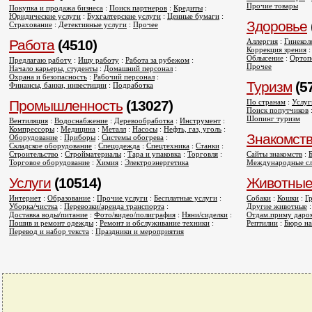
Прочие товары
Покупка и продажа бизнеса
:
Поиск партнеров
:
Кредиты
:
Юридические услуги
:
Бухгалтерские услуги
:
Ценные бумаги
:
Здоровье
Страхование
:
Детективные услуги
:
Прочее
Работа
(4510)
Аллергия
:
Гинекол
Коррекция зрения
Облысение
:
Ортоп
Предлагаю работу
:
Ищу работу
:
Работа за рубежом
:
Прочее
Начало карьеры, студенты
:
Домашний персонал
:
Охрана и безопасность
:
Рабочий персонал
:
Туризм
(5
Финансы, банки, инвестиции
:
Подработка
Промышленность
(13027)
По странам
:
Услуг
Поиск попутчиков
Шопинг туризм
Вентиляция
:
Водоснабжение
:
Деревообработка
:
Инструмент
:
Компрессоры
:
Медицина
:
Металл
:
Насосы
:
Нефть, газ, уголь
:
Знакомст
Оборудование
:
Приборы
:
Системы обогрева
:
Складское оборудование
:
Спецодежда
:
Спецтехника
:
Станки
:
Строительство
:
Стройматериалы
:
Тара и упаковка
:
Торговля
:
Сайты знакомств
:
Торговое оборудование
:
Химия
:
Электроэнергетика
Международные сл
Услуги
(10514)
Животны
Интернет
:
Образование
:
Прочие услуги
:
Бесплатные услуги
:
Собаки
:
Кошки
:
Г
Уборка/чистка
:
Перевозки/аренда транспорта
:
Другие животные
Доставка воды/питание
:
Фото/видео/полиграфия
:
Няни/сиделки
:
Отдам.приму даро
Пошив и ремонт одежды
:
Ремонт и обслуживание техники
:
Рептилии
:
Бюро н
Перевод и набор текста
:
Праздники и мероприятия