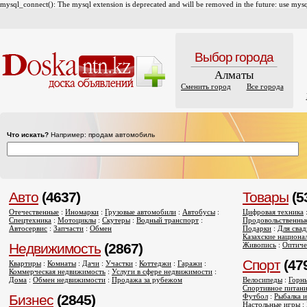
mysql_connect(): The mysql extension is deprecated and will be removed in the future: use mysql
Выбор города
Алматы
Сменить город
Все города
Что искать?
Например: продам автомобиль
Авто
(4637)
Товары
(5
Отечественные
:
Иномарки
:
Грузовые автомобили
:
Автобусы
:
Цифровая техника
Спецтехника
:
Мотоциклы
:
Скутеры
:
Водный транспорт
:
Продовольственны
Автосервис
:
Запчасти
:
Обмен
Подарки
:
Для сва
Казахские национа
Недвижимость
(2867)
Живопись
:
Оптиче
Спорт
(47
Квартиры
:
Комнаты
:
Дачи
:
Участки
:
Коттеджи
:
Гаражи
:
Коммерческая недвижимость
:
Услуги в сфере недвижимости
:
Дома
:
Обмен недвижимости
:
Продажа за рубежом
Велосипеды
:
Горн
Спортивное питан
Бизнес
(2845)
Футбол
:
Рыбалка и
Настольные игры
: