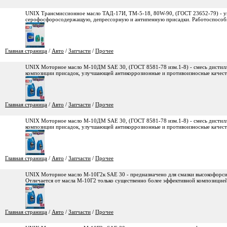
UNIX Трансмиссионное масло ТАД-17И, ТМ-5-18, 80W-90, (ГОСТ 23652-79) - у
серофосфоросодержащую, депрессорную и антипенную присадки. Работоспособно
Главная страница
/
Авто
/
Запчасти
/
Прочее
UNIX Моторное масло М-10ДМ SAE 30, (ГОСТ 8581-78 изм.1-8) - смесь дистилл
композиции присадок, улучшающей антикоррозионные и противоизносные качест
Главная страница
/
Авто
/
Запчасти
/
Прочее
UNIX Моторное масло М-10ДМ SAE 30, (ГОСТ 8581-78 изм.1-8) - смесь дистилля
композиции присадок, улучшающей антикоррозионные и противоизносные качест
Главная страница
/
Авто
/
Запчасти
/
Прочее
UNIX Моторное масло М-10Г2к SAE 30 - предназначено для смазки высокофорси
Отличается от масла М-10Г2 только существенно более эффективной композицией
Главная страница
/
Авто
/
Запчасти
/
Прочее