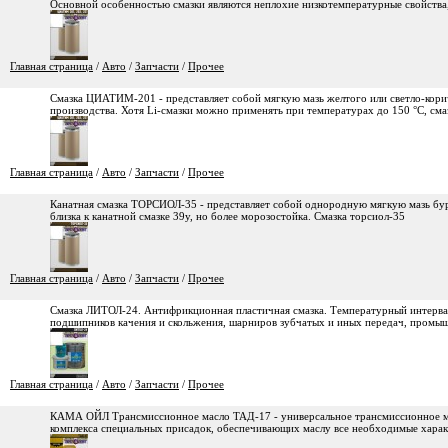
Основной особенностью смазки являются неплохие низкотемпературные свойства
Главная страница
/
Авто
/
Запчасти
/
Прочее
Смазка ЦИАТИМ-201 - представляет собой мягкую мазь желтого или светло-корич
производства. Хотя Li-смазки можно применять при температурах до 150 °С, с
Главная страница
/
Авто
/
Запчасти
/
Прочее
Канатная смазка ТОРСИОЛ-35 - представляет собой однородную мягкую мазь бур
близка к канатной смазке 39у, но более морозостойка. Смазка торсиол-35
Главная страница
/
Авто
/
Запчасти
/
Прочее
Смазка ЛИТОЛ-24. Антифрикционная пластичная смазка. Температурный интервал 
подшипников качения и скольжения, шарниров зубчатых и иных передач, промы
Главная страница
/
Авто
/
Запчасти
/
Прочее
КАМА ОЙЛ Трансмиссионное масло ТАД-17 - универсальное трансмиссионное мас
комплекса специальных присадок, обеспечивающих маслу все необходимые харак