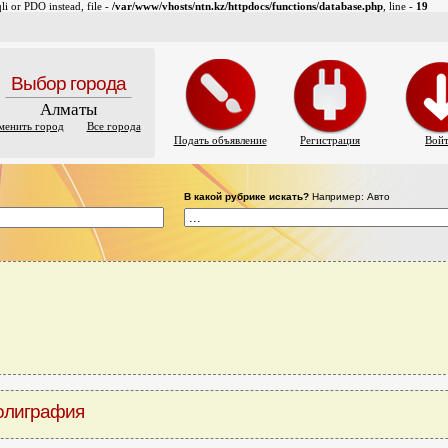
i or PDO instead, file -
/var/www/vhosts/ntn.kz/httpdocs/functions/database.php
, line -
19
Выбор города
Алматы
менить город
Все города
Подать объявление
Регистрация
Вой
В какой рубрике искать?
Например: Авто
олиграфия