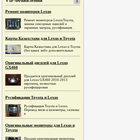
VIP-объявления
Ремонт мониторов Lexus
Ремонт мониторов Lexus/Toyota,
замена сенсорных панелей и
экранных матриц, русификация.
Карты Казахстана для Lexus и Toyota
Карты Казахстана для Lexus и Toyota
(без каких либо дополнительных
Оригинальный дисплей для Lexus
GX460
Продается оригинальный дисплей
для Lexus GX460 2010-2013
европеец, полностью
русифицирован
Русификация Toyota и Lexus
Русификация Toyota и Lexus.
Перевод мили в километры, галлоны
в
Оригинальные мониторы для Lexus и
Toyota
Продам оригинальные мониторы