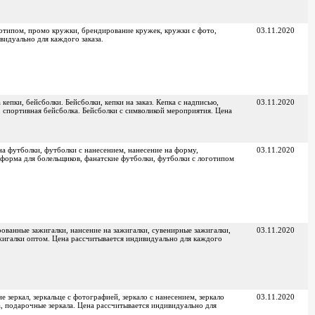
отипом, промо кружки, брендирование кружек, кружки с фото,
03.11.2020
идуально для каждого заказа.
кепки, бейсболки. Бейсболки, кепки на заказ. Кепка с надписью,
03.11.2020
, спортивная бейсболка. Бейсболки с символикой мероприятия. Цена
а футболки, футболки с нанесением, нанесение на форму,
03.11.2020
форма для болельщиков, фанатские футболки, футболки с логотипом
ованные зажигалки, нансение на зажигалки, сувенирные зажигалки,
03.11.2020
жигалки оптом. Цена рассчитывается индивидуально для каждого
е зеркал, зеркальце с фотографией, зеркало с нанесением, зеркало
03.11.2020
а, подарочные зеркала. Цена рассчитывается индивидуально для