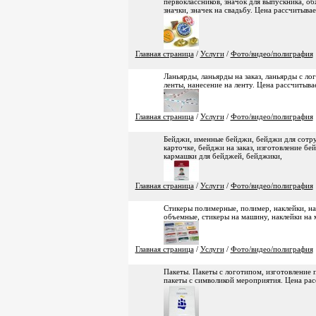
первоклассников, значок для выпускника, о
значки, значек на свадьбу. Цена рассчитыва
Главная страница
/
Услуги
/
Фото/видео/полиграфия
Ланьярды, ланьярды на заказ, ланьярды с л
ленты, нанесение на ленту. Цена рассчитыва
Главная страница
/
Услуги
/
Фото/видео/полиграфия
Бейджи, именные бейджи, бейджи для сотру
карточке, бейджи на заказ, изготовление б
кармашки для бейджей, бейджики,
Главная страница
/
Услуги
/
Фото/видео/полиграфия
Стикеры полимерные, полимер, наклейки, на
объемные, стикеры на машину, наклейки на 
Главная страница
/
Услуги
/
Фото/видео/полиграфия
Пакеты. Пакеты с логотипом, изготовление п
пакеты с символикой мероприятия. Цена рас