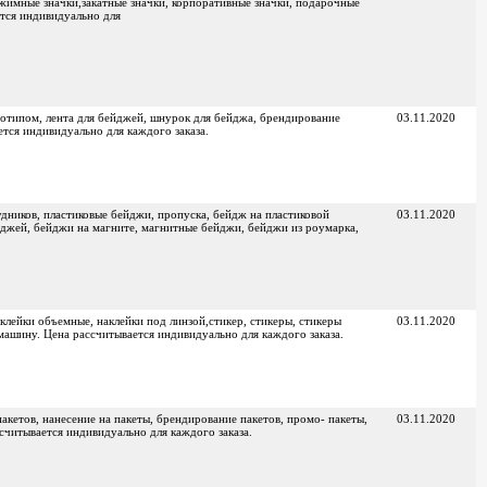
бжимные значки,закатные значки, корпоративные значки, подарочные
ется индивидуально для
оготипом, лента для бейджей, шнурок для бейджа, брендирование
03.11.2020
ется индивидуально для каждого заказа.
дников, пластиковые бейджи, пропуска, бейдж на пластиковой
03.11.2020
ейджей, бейджи на магните, магнитные бейджи, бейджи из роумарка,
клейки объемные, наклейки под линзой,стикер, стикеры, стикеры
03.11.2020
машину. Цена рассчитывается индивидуально для каждого заказа.
акетов, нанесение на пакеты, брендирование пакетов, промо- пакеты,
03.11.2020
считывается индивидуально для каждого заказа.