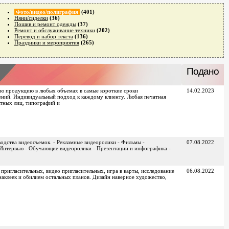
Фото/видео/полиграфия
(401)
Няни/сиделки
(36)
Пошив и ремонт одежды
(37)
Ремонт и обслуживание техники
(202)
Перевод и набор текста
(136)
Праздники и мероприятия
(265)
Подано
ю продукцию в любых объемах в самые короткие сроки
14.02.2023
ний. Индивидуальный подход к каждому клиенту. Любая печатная
стных лиц, типографий и
одства видеосъемок. - Рекламные видеоролики - Фильмы -
07.08.2022
 Интервью - Обучающие видеоролики - Презентации и инфографика -
 пригласительных, видео пригласительных, игра в карты, исследование
06.08.2022
 наклеек и обилием остальных планов. Дизайн наверное художество,