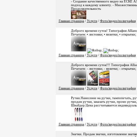
- Создание качественного видео на ЕСКЕ А
подход к каждому клиенту. - Множественные
Продолжительность
Главная страница
/
Услуги
/
Фото/видео/полиграфия
Доброго времени суток! Типография Allianc
Печатаем: • листовки; • визитки; • открытки;
Главная страница
/
Услуги
/
Фото/видео/полиграфия
Доброго времени суток!!! Типография Allia
Печатаем: - листовки; - визитки; - открытки;
Главная страница
/
Услуги
/
Фото/видео/полиграфия
Ручки.Нанесение на ручки, тампопечать, ру
продам ручки, заказать ручки, промо ручки
Шнайдер.Цена рассчитывается индивидуаль
Главная страница
/
Услуги
/
Фото/видео/полиграфия
Значки. Продам значки, изготовление значко