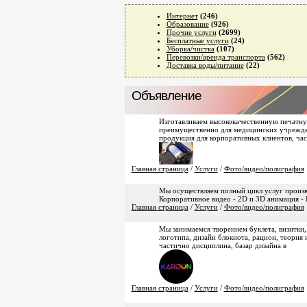
Интернет
(246)
Образование
(926)
Прочие услуги
(2699)
Бесплатные услуги
(24)
Уборка/чистка
(107)
Перевозки/аренда транспорта
(562)
Доставка воды/питание
(22)
Объявление
Изготавливаем высококачественную печатну
преимущественно для медицинских учрежде
продукция для корпоративных клиентов, ча
Главная страница
/
Услуги
/
Фото/видео/полиграфия
Мы осуществляем полный цикл услуг произв
Корпоративное видео - 2D и 3D анимация -
Главная страница
/
Услуги
/
Фото/видео/полиграфия
Мы занимаемся творением буклета, визитки,
логотипа, дизайн блокнота, рацион, теория
частично дисциплина, базар дизайна в
Главная страница
/
Услуги
/
Фото/видео/полиграфия