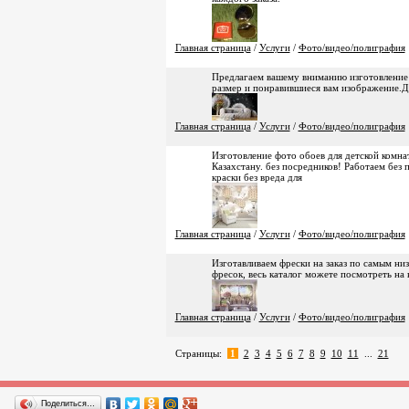
Главная страница
/
Услуги
/
Фото/видео/полиграфия
Предлагаем вашему вниманию изготовление ф
размер и понравившиеся вам изображение.До
Главная страница
/
Услуги
/
Фото/видео/полиграфия
Изготовление фото обоев для детской комна
Казахстану. без посредников! Работаем без 
краски без вреда для
Главная страница
/
Услуги
/
Фото/видео/полиграфия
Изготавливаем фрески на заказ по самым ни
фресок, весь каталог можете посмотреть на
Главная страница
/
Услуги
/
Фото/видео/полиграфия
Страницы:
1
2
3
4
5
6
7
8
9
10
11
...
21
Поделиться…