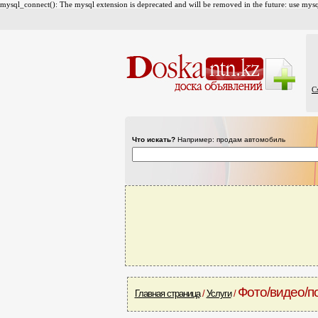
mysql_connect(): The mysql extension is deprecated and will be removed in the future: use mysql
С
Что искать?
Например: продам автомобиль
Фото/видео/п
Главная страница
/
Услуги
/