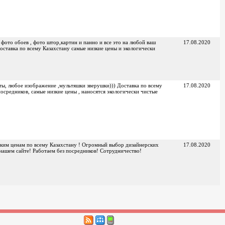
ото обоев , фото штор,картин и панно и все это на любой ваш
17.08.2020
ставка по всему Казахстану самые низкие цены и экологически
ты, любое изображение ,мультяшки зверушки))) Доставка по всему
17.08.2020
посредников, самые низкие цены , наносятся экологически чистые
зким ценам по всему Казахстану ! Огромный выбор дизайнерских
17.08.2020
 нашем сайте! Работаем без посредников! Сотрудничество!