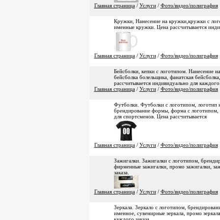
Главная страница
/
Услуги
/
Фото/видео/полиграфия
Кружки, Нанесение на кружки,кружки с лог
именные кружки. Цена рассчитывается индив
Главная страница
/
Услуги
/
Фото/видео/полиграфия
Бейсболки, кепки с логотипом. Нанесение на 
бейсболка болельщика, фанатская бейсболка
рассчитывается индивидуально для каждого
Главная страница
/
Услуги
/
Фото/видео/полиграфия
Футболки. Футболки с логотипом, логотип н
брендирование формы, форма с логотипом, 
для спортсменов. Цена рассчитывается
Главная страница
/
Услуги
/
Фото/видео/полиграфия
Зажигалки. Зажигалки с логотипом, брендир
фирменные зажигалки, промо зажигалки, за
заказа.
Главная страница
/
Услуги
/
Фото/видео/полиграфия
Зеркала. Зеркало с логотипом, брендировани
именное, сувенирные зеркала, промо зеркал
каждого заказа.