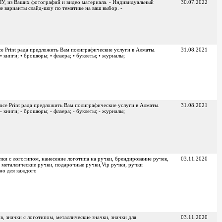
ЛУ, из Ваших фотографий и видео материала. - Индивидуальный
30.07.2022
 варианты слайд-шоу по тематике на ваш выбор. -
e Print рада предложить Вам полиграфические услуги в Алматы.
31.08.2021
 • книги; • брошюры; • флаера; • буклеты; • журналы;
nce Print рада предложить Вам полиграфические услуги в Алматы.
31.08.2021
 - книги; - брошюры; - флаера; - буклеты; - журналы;
чки с логотипом, нанесение логотипа на ручки, брендирование ручек,
03.11.2020
, металлические ручки, подарочные ручки,Vip ручки, ручки
но для каждого
в, значки с логотипом, металлические значки, значки для
03.11.2020