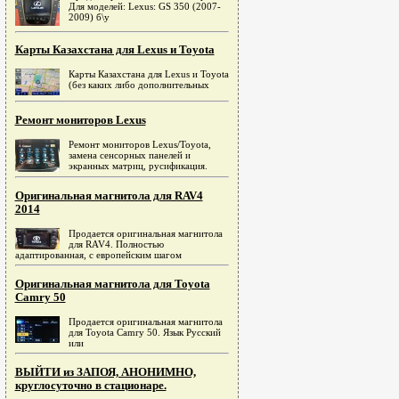
Для моделей: Lexus: GS 350 (2007-
2009) б\у
Карты Казахстана для Lexus и Toyota
Карты Казахстана для Lexus и Toyota
(без каких либо дополнительных
Ремонт мониторов Lexus
Ремонт мониторов Lexus/Toyota,
замена сенсорных панелей и
экранных матриц, русификация.
Оригинальная магнитола для RAV4
2014
Продается оригинальная магнитола
для RAV4. Полностью
адаптированная, c европейским шагом
Оригинальная магнитола для Toyota
Camry 50
Продается оригинальная магнитола
для Toyota Camry 50. Язык Русский
или
ВЫЙТИ из ЗАПОЯ, АНОНИМНО,
круглосуточно в стационаре.