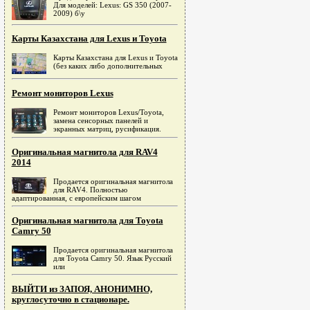
Для моделей: Lexus: GS 350 (2007-
2009) б\у
Карты Казахстана для Lexus и Toyota
Карты Казахстана для Lexus и Toyota
(без каких либо дополнительных
Ремонт мониторов Lexus
Ремонт мониторов Lexus/Toyota,
замена сенсорных панелей и
экранных матриц, русификация.
Оригинальная магнитола для RAV4
2014
Продается оригинальная магнитола
для RAV4. Полностью
адаптированная, c европейским шагом
Оригинальная магнитола для Toyota
Camry 50
Продается оригинальная магнитола
для Toyota Camry 50. Язык Русский
или
ВЫЙТИ из ЗАПОЯ, АНОНИМНО,
круглосуточно в стационаре.