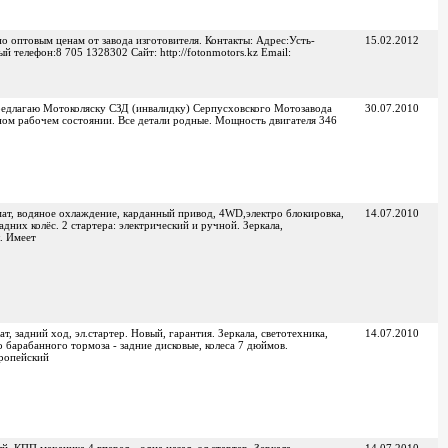
 оптовым ценам от завода изготовителя. Контакты: Адрес:Усть-
15.02.2012
 телефон:8 705 1328302 Сайт: http://fotonmotors.kz Email:
редлагаю Мотоколяску СЗД (инвалидку) Серпусховского Мотозавода
30.07.2010
чном рабочем состоянии. Все детали родные. Мощность двигателя 346
ат, водяное охлаждение, карданный привод, 4WD,электро блокировка,
14.07.2010
адних колёс. 2 стартера: электрический и ручной. Зеркала,
. Имеет
, задний ход, эл.стартер. Новый, гарантия. Зеркала, светотехника,
14.07.2010
 барабанного тормоза - задние дисковые, колеса 7 дюймов.
ропейский