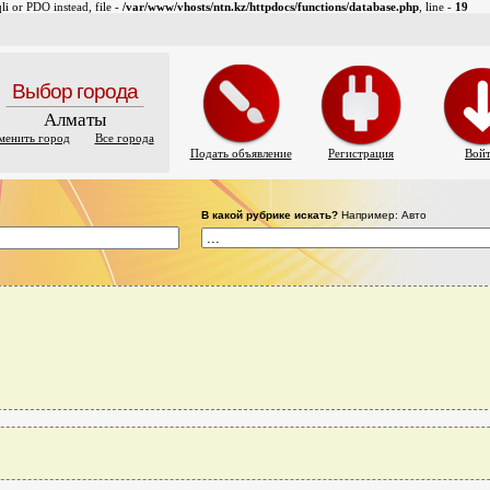
i or PDO instead, file -
/var/www/vhosts/ntn.kz/httpdocs/functions/database.php
, line -
19
Выбор города
Алматы
менить город
Все города
Подать объявление
Регистрация
Вой
В какой рубрике искать?
Например: Авто