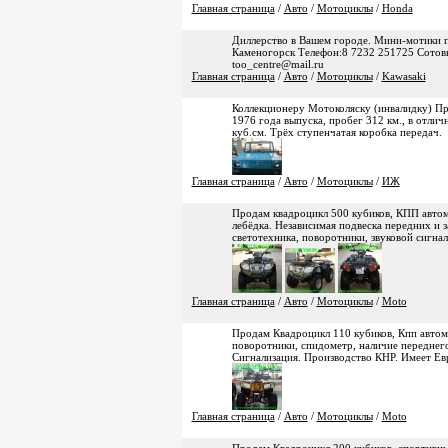
Главная страница
/
Авто
/
Мотоциклы
/
Honda
Диллерство в Вашем городе. Мини-мотики по
Каменогорск Телефон:8 7232 251725 Сотовый
too_centre@mail.ru
Главная страница
/
Авто
/
Мотоциклы
/
Kawasaki
Коллекционеру Мотоколяску (инвалидку) П
1976 года выпуска, пробег 312 км., в отли
куб.см. Трёх ступенчатая коробка передач.
Главная страница
/
Авто
/
Мотоциклы
/
ИЖ
Продам квадроцикл 500 кубиков, КПП автом
лебёдка. Независимая подвеска передних и з
светотехника, поворотники, звуковой сигнал
Главная страница
/
Авто
/
Мотоциклы
/
Moto
Продам Квадроцикл 110 кубиков, Кпп автомат
поворотники, спидометр, наличие переднего
Сигнализация. Производство КНР. Имеет Ев
Главная страница
/
Авто
/
Мотоциклы
/
Moto