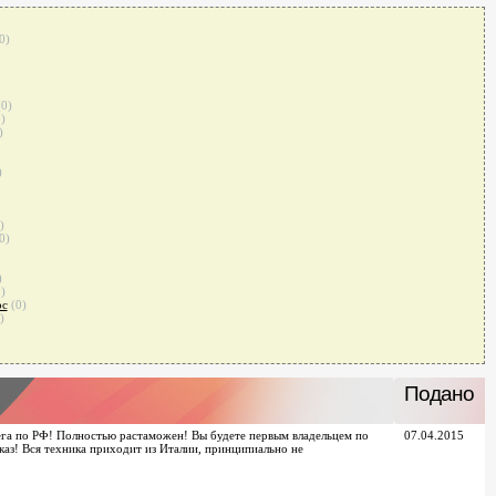
0)
(0)
)
)
)
)
0)
)
)
рс
(0)
)
Подано
ега по РФ! Полностью растаможен! Вы будете первым владельцем по
07.04.2015
аз! Вся техника приходит из Италии, принципиально не