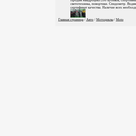
Продам Квадроцикл 200 кубиков, спортивный,
светотехника, повортики. Спидометр. Водя
сертификат качества. Наличие всех необхо
Главная страница
/
Авто
/
Мотоциклы
/
Moto