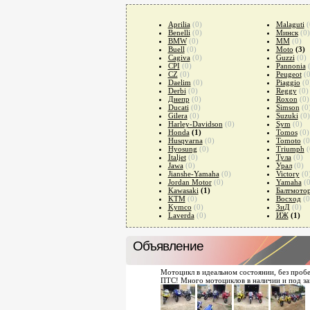
Aprilia
(0)
Malaguti
(
Benelli
(0)
Минск
(0)
BMW
(0)
MM
(0)
Buell
(0)
Moto
(3)
Cagiva
(0)
Guzzi
(0)
CPI
(0)
Pannonia
CZ
(0)
Peugeot
(0
Daelim
(0)
Piaggio
(0
Derbi
(0)
Reggy
(0)
Днепр
(0)
Roxon
(0)
Ducati
(0)
Simson
(0
Gilera
(0)
Suzuki
(0)
Harley-Davidson
(0)
Sym
(0)
Honda
(1)
Tomos
(0)
Husqvarna
(0)
Tomoto
(0
Hyosung
(0)
Triumph
(
Italjet
(0)
Тула
(0)
Jawa
(0)
Урал
(0)
Jianshe-Yamaha
(0)
Victory
(0
Jordan Motor
(0)
Yamaha
(0
Kawasaki
(1)
Балтмото
KTM
(0)
Восход
(0
Kymco
(0)
ЗиД
(0)
Laverda
(0)
ИЖ
(1)
Объявление
Мотоцикл в идеальном состоянии, без проб
ПТС! Много мотоциклов в наличии и под зак