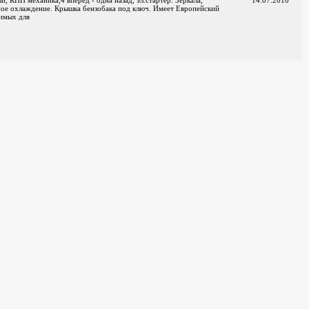
 КПП механика,4 вперед - одна назад, эл.стартер. Зеркала,
14.07.2010
ное охлаждение. Крышка бензобака под ключ. Имеет Европейский
димых для