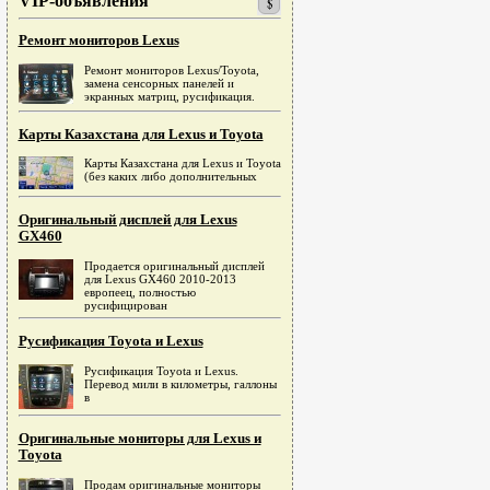
VIP-объявления
Ремонт мониторов Lexus
Ремонт мониторов Lexus/Toyota,
замена сенсорных панелей и
экранных матриц, русификация.
Карты Казахстана для Lexus и Toyota
Карты Казахстана для Lexus и Toyota
(без каких либо дополнительных
Оригинальный дисплей для Lexus
GX460
Продается оригинальный дисплей
для Lexus GX460 2010-2013
европеец, полностью
русифицирован
Русификация Toyota и Lexus
Русификация Toyota и Lexus.
Перевод мили в километры, галлоны
в
Оригинальные мониторы для Lexus и
Toyota
Продам оригинальные мониторы