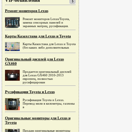
VIP-объявления
Ремонт мониторов Lexus
Ремонт мониторов Lexus/Toyota,
замена сенсорных панелей и
экранных матриц, русификация.
Карты Казахстана для Lexus и Toyota
Карты Казахстана для Lexus и Toyota
(без каких либо дополнительных
Оригинальный дисплей для Lexus
GX460
Продается оригинальный дисплей
для Lexus GX460 2010-2013
европеец, полностью
русифицирован
Русификация Toyota и Lexus
Русификация Toyota и Lexus.
Перевод мили в километры, галлоны
в
Оригинальные мониторы для Lexus и
Toyota
Продам оригинальные мониторы