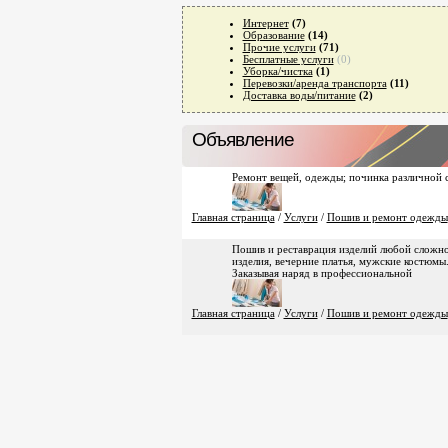
Интернет
(7)
Образование
(14)
Прочие услуги
(71)
Бесплатные услуги
(0)
Уборка/чистка
(1)
Перевозки/аренда транспорта
(11)
Доставка воды/питание
(2)
Объявление
Ремонт вещей, одежды; починка различной 
Главная страница
/
Услуги
/
Пошив и ремонт одежды
Пошив и реставрация изделий любой сложно
изделия, вечерние платья, мужские костюмы
Заказывая наряд в профессиональной
Главная страница
/
Услуги
/
Пошив и ремонт одежды