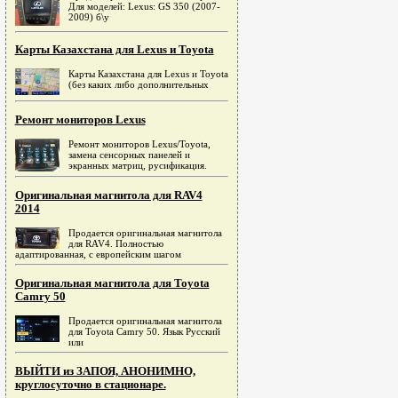
Для моделей: Lexus: GS 350 (2007-
2009) б\у
Карты Казахстана для Lexus и Toyota
Карты Казахстана для Lexus и Toyota
(без каких либо дополнительных
Ремонт мониторов Lexus
Ремонт мониторов Lexus/Toyota,
замена сенсорных панелей и
экранных матриц, русификация.
Оригинальная магнитола для RAV4
2014
Продается оригинальная магнитола
для RAV4. Полностью
адаптированная, c европейским шагом
Оригинальная магнитола для Toyota
Camry 50
Продается оригинальная магнитола
для Toyota Camry 50. Язык Русский
или
ВЫЙТИ из ЗАПОЯ, АНОНИМНО,
круглосуточно в стационаре.