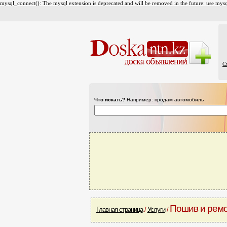
mysql_connect(): The mysql extension is deprecated and will be removed in the future: use mysql
С
Что искать?
Например: продам автомобиль
Пошив и рем
Главная страница
/
Услуги
/