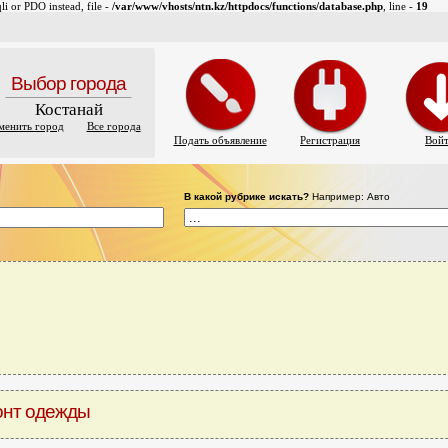
i or PDO instead, file -
/var/www/vhosts/ntn.kz/httpdocs/functions/database.php
, line -
19
Выбор города
Костанай
менить город
Все города
Подать объявление
Регистрация
Вой
В какой рубрике искать?
Например: Авто
онт одежды