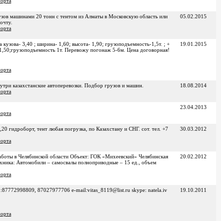
порта
узов машинами 20 тонн с тентом из Алматы в Московскую область или
05.02.2015
очту.
порта
 кузова- 3,40 ; ширина- 1,60; высота- 1,90; грузоподъемность-1,5т. ; +
19.01.2015
- 1,50;грузоподъемность 1т. Перевожу погонаж 5-6м. Цена договорная!
порта
ри казахстанские автоперевозки. Подбор грузов и машин.
18.08.2014
порта
23.04.2013
порта
,20 гидроборт, тент любая погрузка, по Казахстану и СНГ. сот. тел. +7
30.03.2012
порта
аботы в Челябинской области Объект: ГОК «Михеевский» Челябинская
20.02.2012
хника: Автомобили – самосвалы полноприводные – 15 ед., объем
порта
:87772998809, 87027977706 e-mail:vitas_8119@list.ru skype: natela.iv
19.10.2011
порта