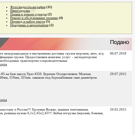
Фото/видео/полиграфия
(11)
Няни/сиделки
(0)
Пошив и ремонт одежды
(2)
Ремонт и обслуживание техники
(4)
Перевод и набор текста
(5)
Праздники и мероприятия
(2)
Подано
ет международную и внутреннюю доставку грузов морским, авто, ж/д
06.07.2018
фикацию грузов. Предоставляем комплекс услуг: - экспедиторские
е необходимых транспортно-сопроводительных
порта
85 на базе шасси Урал 4320. Бурение Осуществляем: Монтаж
29.07.2015
160мм, 219мм, 325мм. скважин под буронабивные сваи диаметром
порта
захстану и России!!! Грузовик Вольво, машина тентованная,
20.02.2015
, размеры кузова 6,1х2,45х2,45!!! Любая погрузка (верхняя, боковая,