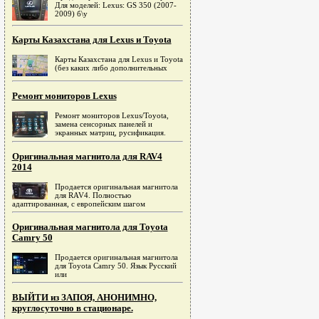
Для моделей: Lexus: GS 350 (2007-
2009) б\у
Карты Казахстана для Lexus и Toyota
Карты Казахстана для Lexus и Toyota
(без каких либо дополнительных
Ремонт мониторов Lexus
Ремонт мониторов Lexus/Toyota,
замена сенсорных панелей и
экранных матриц, русификация.
Оригинальная магнитола для RAV4
2014
Продается оригинальная магнитола
для RAV4. Полностью
адаптированная, c европейским шагом
Оригинальная магнитола для Toyota
Camry 50
Продается оригинальная магнитола
для Toyota Camry 50. Язык Русский
или
ВЫЙТИ из ЗАПОЯ, АНОНИМНО,
круглосуточно в стационаре.