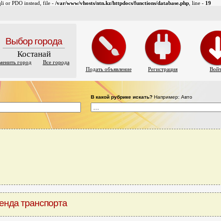
i or PDO instead, file -
/var/www/vhosts/ntn.kz/httpdocs/functions/database.php
, line -
19
Выбор города
Костанай
менить город
Все города
Подать объявление
Регистрация
Вой
В какой рубрике искать?
Например: Авто
енда транспорта