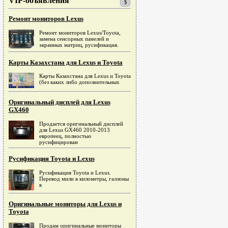
VIP-объявления
Ремонт мониторов Lexus
Ремонт мониторов Lexus/Toyota,
замена сенсорных панелей и
экранных матриц, русификация.
Карты Казахстана для Lexus и Toyota
Карты Казахстана для Lexus и Toyota
(без каких либо дополнительных
Оригинальный дисплей для Lexus
GX460
Продается оригинальный дисплей
для Lexus GX460 2010-2013
европеец, полностью
русифицирован
Русификация Toyota и Lexus
Русификация Toyota и Lexus.
Перевод мили в километры, галлоны
в
Оригинальные мониторы для Lexus и
Toyota
Продам оригинальные мониторы