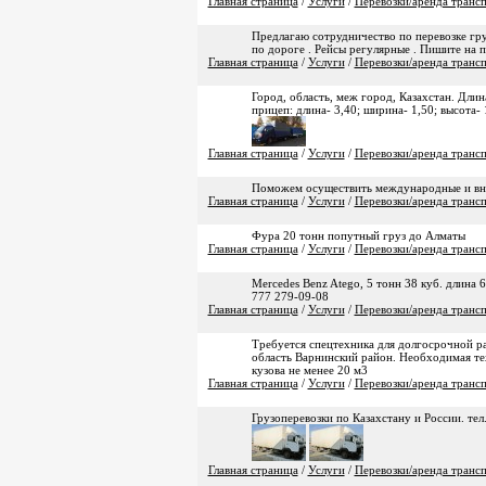
Главная страница
/
Услуги
/
Перевозки/аренда транс
Предлагаю сотрудничество по перевозке гр
по дороге . Рейсы регулярные . Пишите на п
Главная страница
/
Услуги
/
Перевозки/аренда транс
Город, область, меж город, Казахстан. Длина
прицеп: длина- 3,40; ширина- 1,50; высота
Главная страница
/
Услуги
/
Перевозки/аренда транс
Поможем осуществить международные и внут
Главная страница
/
Услуги
/
Перевозки/аренда транс
Фура 20 тонн попутный груз до Алматы
Главная страница
/
Услуги
/
Перевозки/аренда транс
Mercedes Benz Atego, 5 тонн 38 куб. длина 6
777 279-09-08
Главная страница
/
Услуги
/
Перевозки/аренда транс
Требуется спецтехника для долгосрочной р
область Варнинский район. Необходимая те
кузова не менее 20 м3
Главная страница
/
Услуги
/
Перевозки/аренда транс
Грузоперевозки по Казахстану и России. тел.
Главная страница
/
Услуги
/
Перевозки/аренда транс