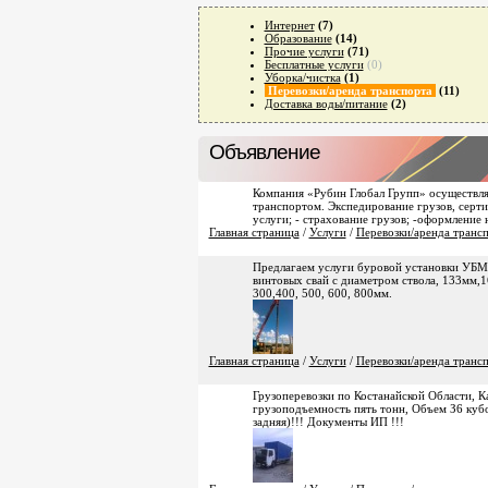
Интернет
(7)
Образование
(14)
Прочие услуги
(71)
Бесплатные услуги
(0)
Уборка/чистка
(1)
Перевозки/аренда транспорта
(11)
Доставка воды/питание
(2)
Объявление
Компания «Рубин Глобал Групп» осуществля
транспортом. Экспедирование грузов, серти
услуги; - страхование грузов; -оформлени
Главная страница
/
Услуги
/
Перевозки/аренда транс
Предлагаем услуги буровой установки УБМ-
винтовых свай с диаметром ствола, 133мм,
300,400, 500, 600, 800мм.
Главная страница
/
Услуги
/
Перевозки/аренда транс
Грузоперевозки по Костанайской Области, Ка
грузоподъемность пять тонн, Объем З6 кубов
задняя)!!! Документы ИП !!!