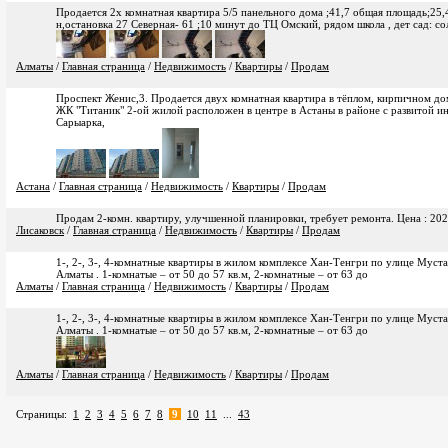
Продается 2х комнатная квартира 5/5 панельного дома ;41,7 общая площадь;25,
н,остановка 27 Северная- 61 ;10 минут до ТЦ Омский, рядом школа , дет сад: с
Алматы
/
Главная страница
/
Недвижимость
/
Квартиры
/
Продам
Проспект Женис,3. Продается двух комнатная квартира в тёплом, кирпичном до
ЖК "Титаник" 2-ой жилой расположен в центре в Астаны в районе с развитой и
Сарыарка,
Астана
/
Главная страница
/
Недвижимость
/
Квартиры
/
Продам
Продам 2-комн. квартиру, улучшенной планировки, требует ремонта. Цена : 202
Лисаковск
/
Главная страница
/
Недвижимость
/
Квартиры
/
Продам
1-, 2-, 3-, 4-комнатные квартиры в жилом комплексе Хан-Тенгри по улице Муст
Алматы . 1-комнатые – от 50 до 57 кв.м, 2-комнатные – от 63 до
Алматы
/
Главная страница
/
Недвижимость
/
Квартиры
/
Продам
1-, 2-, 3-, 4-комнатные квартиры в жилом комплексе Хан-Тенгри по улице Муст
Алматы . 1-комнатые – от 50 до 57 кв.м, 2-комнатные – от 63 до
Алматы
/
Главная страница
/
Недвижимость
/
Квартиры
/
Продам
Страницы:
1
2
3
4
5
6
7
8
9
10
11
...
43