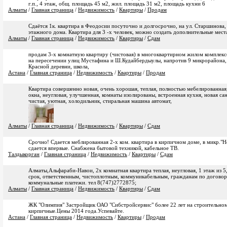
г.п., 4 этаж, общ. площадь 45 м2, жил. площадь 31 м2, площадь кухни 6
Алматы
/
Главная страница
/
Недвижимость
/
Квартиры
/
Продам
Сдаётся 1к. квартира в Феодосии посуточно и долгосрочно, на ул. Старшинова, 
этажного дома. Квартира для 3 -х человек, можно создать дополнительные места
Алматы
/
Главная страница
/
Недвижимость
/
Квартиры
/
Сдам
продам 3-х комнатную квартиру (чистовая) в многоквартирном жилом комплекс
на пересечении улиц Мустафина и Ш.Кудайбердыулы, напротив 9 микрорайона, 
Красной деревни, школа,
Астана
/
Главная страница
/
Недвижимость
/
Квартиры
/
Продам
Квартира совершенно новая, очень хорошая, теплая, полностью мебелированная,
окна, неугловая, улучшенная, комнаты изолированы, встроенная кухня, новая са
чистая, уютная, холодильник, стиральная машина автомат,
Алматы
/
Главная страница
/
Недвижимость
/
Квартиры
/
Сдам
Срочно! Сдается меблированная 2-х ком. квартира в кирпичном доме, в микр."Н
сдается впервые. Снабжена бытовой техникой, кабельное ТВ.
Талдыкорган
/
Главная страница
/
Недвижимость
/
Квартиры
/
Сдам
Алматы,Альфараби-Навои, 2х комнатная квартира теплая, неугловая, 1 этаж из 5
срок, ответственным, чистоплотным, коммуникабельным, гражданам по договор
коммунальные платежи. тел 8(747)2772875;
Алматы
/
Главная страница
/
Недвижимость
/
Квартиры
/
Сдам
ЖК "Олимпия" Застройщик ОАО "Сибстройсервис" более 22 лет на строительно
кирпичные.Цены 2014 года.Успевайте.
Астана
/
Главная страница
/
Недвижимость
/
Квартиры
/
Продам