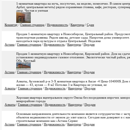
1-комнатная квартира на ночь, посуточно, на неделю, помесячно. В самом цен
Арбат, центральная мечеть) рядом охраняемая стоянка, кафе, ресторан, суперма
двор. Чистая и уютная
Кокшетау
/
Главная страница
/
Недвижимость
/
Квартиры
/
Сдам
Продам 1-комнатную квартиру в Новосибирске, Центральный район. Предусмот
транспортная развязка. Рядом школы, детские сады. Напротив дома университет
находиться парк культуры и отдыха Центральный. Недалеко
Астана
/
Главная страница
/
Недвижимость
/
Квартиры
/
Продам
Продам 1-комнатную квартиру в Новосибирске, Кировский район. Дом на сдаче!
установлено индивидуальное газовое отопление. Экологически чистый район, р
Обь. Круглый
Астана
/
Главная страница
/
Недвижимость
/
Квартиры
/
Продам
Алматы, Ауэзовский р-н 3-Х комнатная квартира в Аксае -4 Цена-104000$ Дом п
жилая — 43, кухня — 8 м2 Потолки 3 м Квартира не угловая, не
Алматы
/
Главная страница
/
Недвижимость
/
Квартиры
/
Продам
Хорошая квартира вцентральном округе Омска без посредников ипрочих заморо
микрорайоне города
Алматы
/
Главная страница
/
Недвижимость
/
Квартиры
/
Продам
Основным направлением деятельности компании является сотрудничество с зас
объектов недвижимости от эконом до элит класса. Сегодня нам доверяют и с на
строительные компании как:«Астана Сервис
Астана
/
Главная страница
/
Недвижимость
/
Квартиры
/
Продам