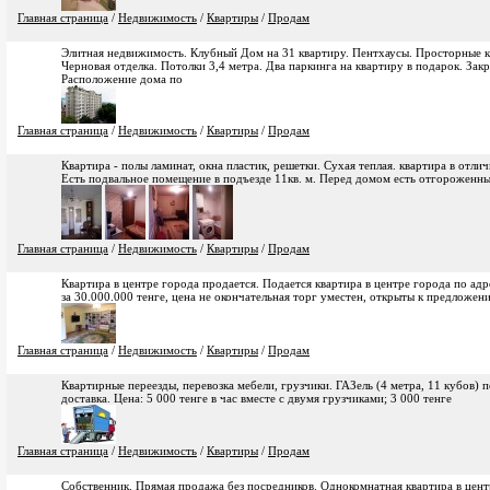
Главная страница
/
Недвижимость
/
Квартиры
/
Продам
Элитная недвижимость. Клубный Дом на 31 квартиру. Пентхаусы. Просторные к
Черновая отделка. Потолки 3,4 метра. Два паркинга на квартиру в подарок. Зак
Расположение дома по
Главная страница
/
Недвижимость
/
Квартиры
/
Продам
Квартира - полы ламинат, окна пластик, решетки. Сухая теплая. квартира в отли
Есть подвальное помещение в подъезде 11кв. м. Перед домом есть отгороженн
Главная страница
/
Недвижимость
/
Квартиры
/
Продам
Квартира в центре города продается. Подается квартира в центре города по адрес
за 30.000.000 тенге, цена не окончательная торг уместен, открыты к предложени
Главная страница
/
Недвижимость
/
Квартиры
/
Продам
Квартирные переезды, перевозка мебели, грузчики. ГАЗель (4 метра, 11 кубов) п
доставка. Цена: 5 000 тенге в час вместе с двумя грузчиками; 3 000 тенге
Главная страница
/
Недвижимость
/
Квартиры
/
Продам
Собственник. Прямая продажа без посредников. Однокомнатная квартира в центр