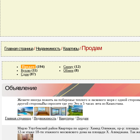
Продам
Главная страница
/
Недвижимость
/
Квартиры
/
Продам
(194)
Сниму
(12)
Куплю
(11)
Обмен
(8)
Сдам
(87)
Объявление
Желаете иногда пожить на побережье теплого и ласкового моря с одной сторон
другой стороныВы спросите где это Это в 5 часах лета из Казахстана.
Главная страница
/
Недвижимость
/
Квартиры
/
Продам
Мирзо Улугбекский район Квартира по адресу: Хамид Олимжан, ор-р: площадь
12-м этаже 18-ти этажного московского дома на площади Х. Алимджана. Так же