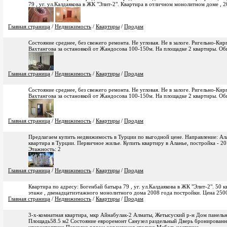
79 , уг. ул.Калдаякова в ЖК "Элит-2". Квартира в отличном монолитном доме , 
Главная страница
/
Недвижимость
/
Квартиры
/
Продам
Состояние среднее, без свежего ремонта. Не угловая. Не в залоге. Ригельно-Кир
Вахтангова за остановкой от Жандосова 100-150м. На площадке 2 квартиры. Об
Главная страница
/
Недвижимость
/
Квартиры
/
Продам
Состояние среднее, без свежего ремонта. Не угловая. Не в залоге. Ригельно-Кир
Вахтангова за остановкой от Жандосова 100-150м. На площадке 2 квартиры. Об
Главная страница
/
Недвижимость
/
Квартиры
/
Продам
Предлагаем купить недвижимость в Турции по выгодной цене. Направление: Ал
квартира в Турции. Первичное жилье. Купить квартиру в Аланье, постройка - 20
Этажность: 2
Главная страница
/
Недвижимость
/
Квартиры
/
Продам
Квартира по адресу: Богенбай батыра 79 , уг. ул.Калдаякова в ЖК "Элит-2". 50
этаже , двенадцатиэтажного монолитного дома 2008 года постройки. Цена 250
Главная страница
/
Недвижимость
/
Квартиры
/
Продам
3-х-комнатная квартира, мкр Айнабулак-2 Алматы, Жетысуский р-н Дом панельн
Площадь58.5 м2 Состояние евроремонт Санузел раздельный Дверь бронирован