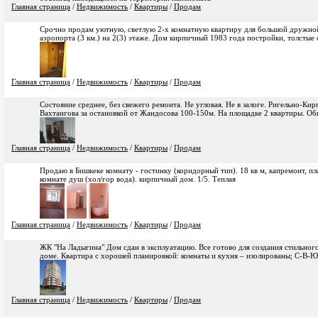
Главная страница
/
Недвижимость
/
Квартиры
/
Продам
Срочно продам уютную, светлую 2-х комнатную квартиру для большой дружной 
аэропорта (3 км.) на 2(3) этаже. Дом кирпичный 1983 года постройки, толстые 
Главная страница
/
Недвижимость
/
Квартиры
/
Продам
Состояние среднее, без свежего ремонта. Не угловая. Не в залоге. Ригельно-Кир
Вахтангова за остановкой от Жандосова 100-150м. На площадке 2 квартиры. Об
Главная страница
/
Недвижимость
/
Квартиры
/
Продам
Продаю в Бишкеке комнату - гостинку (коридорный тип). 18 кв м, капремонт, пл
комнате душ (хол/гор вода). кирпичный дом. 1/5. Теплая
Главная страница
/
Недвижимость
/
Квартиры
/
Продам
ЖК "На Ладыгина" Дом сдан в эксплуатацию. Все готово для создания стильног
доме. Квартира с хорошей планировкой: комнаты и кухня – изолированы; С-В-Ю
Главная страница
/
Недвижимость
/
Квартиры
/
Продам