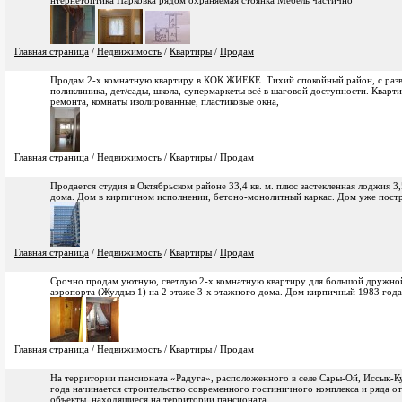
нтернетоптика Парковка рядом охраняемая стоянка Мебель частично
Главная страница
/
Недвижимость
/
Квартиры
/
Продам
Продам 2-х комнатную квартиру в КОК ЖИЕКЕ. Тихий спокойный район, с раз
поликлиника, дет/сады, школа, супермаркеты всё в шаговой доступности. Кварти
ремонта, комнаты изолированные, пластиковые окна,
Главная страница
/
Недвижимость
/
Квартиры
/
Продам
Продается студия в Октябрьском районе 33,4 кв. м. плюс застекленная лоджия 3,
дома. Дом в кирпичном исполнении, бетоно-монолитный каркас. Дом уже постро
Главная страница
/
Недвижимость
/
Квартиры
/
Продам
Срочно продам уютную, светлую 2-х комнатную квартиру для большой дружной 
аэропорта (Жулдыз 1) на 2 этаже 3-х этажного дома. Дом кирпичный 1983 года
Главная страница
/
Недвижимость
/
Квартиры
/
Продам
На территории пансионата «Радуга», расположенного в селе Сары-Ой, Иссык-Ку
года начинается строительство современного гостиничного комплекса и ряда о
объекты, находящиеся на территории пансионата