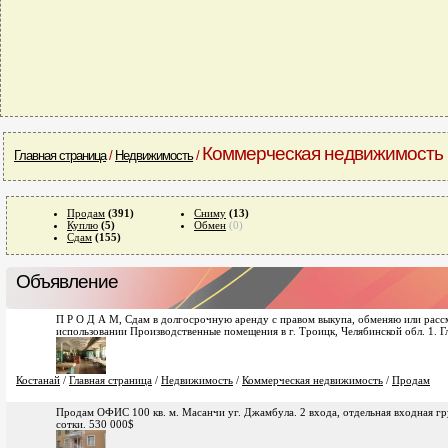
Коммерческая недвижимость
Главная страница
/
Недвижимость
/
Продам
(391)
Сниму
(13)
Куплю
(5)
Обмен
(0)
Сдам
(155)
Объявление
П Р О Д А М, Сдам в долгосрочную аренду с правом выкупа, обменяю или рас
использовании Производственные помещения в г. Троицк, Челябинской обл. 1. Г
Костанай
/
Главная страница
/
Недвижимость
/
Коммерческая недвижимость
/
Продам
Продам ОФИС 100 кв. м. Масанчи уг. Джамбула. 2 входа, отдельная входная груп
сотки. 530 000$