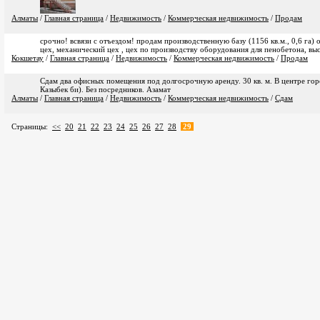
Алматы
/
Главная страница
/
Недвижимость
/
Коммерческая недвижимость
/
Продам
срочно! всвязи с отъездом! продам производственную базу (1156 кв.м., 0,6 га) 
цех, механический цех , цех по производству оборудования для пенобетона, выс
Кокшетау
/
Главная страница
/
Недвижимость
/
Коммерческая недвижимость
/
Продам
Сдам два офисных помещения под долгосрочную аренду. 30 кв. м. В центре гор
Казыбек би). Без посредников. Азамат
Алматы
/
Главная страница
/
Недвижимость
/
Коммерческая недвижимость
/
Сдам
Страницы:
<<
20
21
22
23
24
25
26
27
28
29