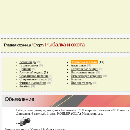
Рыбалка и охота
Главная страница
/
Спорт
/
Велосипеды
(0)
Рыбалка и охота
(10)
Горные лыжи
(0)
Альпинизм
(0)
Дайвинг
(0)
Спортивные секции
(0)
Активный отдых
(1)
Настольные игры
(0)
Спортивное питание
(0)
Развивающие игрушки
(0)
Спортивные товары
(0)
Билеты
(0)
Фитнес и аэробика
(0)
Прочие товары
(0)
Футбол
(0)
Объявление
Габаритные размеры, мм длина без лыжи – 1950 ширина с лыжами – 910 высота 
Двигатель 4 тактный, 1 цил., KOHLER (США) Мощность, л.с.
Главная страница
/
Спорт
/
Рыбалка и охота