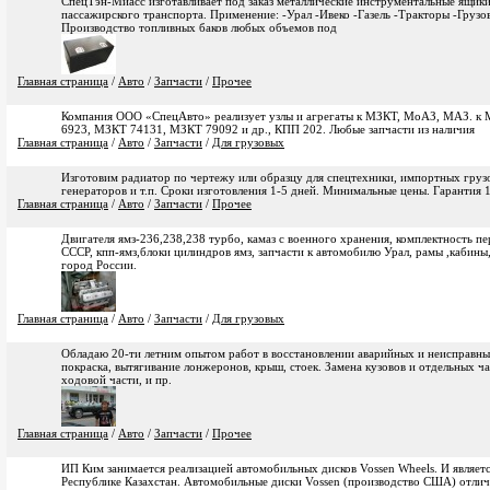
СпецТэн-Миасс изготавливает под заказ металлические инструментальные ящики
пассажирского транспорта. Применение: -Урал -Ивеко -Газель -Тракторы -Груз
Производство топливных баков любых объемов под
Главная страница
/
Авто
/
Запчасти
/
Прочее
Компания ООО «СпецАвто» реализует узлы и агрегаты к МЗКТ, МоАЗ, МАЗ. 
6923, МЗКТ 74131, МЗКТ 79092 и др., КПП 202. Любые запчасти из наличия
Главная страница
/
Авто
/
Запчасти
/
Для грузовых
Изготовим радиатор по чертежу или образцу для спецтехники, импортных грузов
генераторов и т.п. Сроки изготовления 1-5 дней. Минимальные цены. Гарантия 1
Главная страница
/
Авто
/
Запчасти
/
Прочее
Двигателя ямз-236,238,238 турбо, камаз с военного хранения, комплектность пер
СССР, кпп-ямз,блоки цилиндров ямз, запчасти к автомобилю Урал, рамы ,кабины,
город России.
Главная страница
/
Авто
/
Запчасти
/
Для грузовых
Обладаю 20-ти летним опытом работ в восстановлении аварийных и неисправных
покраска, вытягивание лонжеронов, крыш, стоек. Замена кузовов и отдельных ч
ходовой части, и пр.
Главная страница
/
Авто
/
Запчасти
/
Прочее
ИП Ким занимается реализацией автомобильных дисков Vossen Wheels. И являет
Республике Казахстан. Автомобильные диски Vossen (производство США) отлич