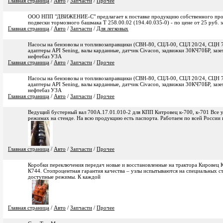
Главная страница
/
Авто
/
Запчасти
/
Прочее
ООО НПП "ДВИЖЕНИЕ-С" предлагает к поставке продукцию собственного произ
подвески тормозного башмака Т 258.00.02 (194.40.035-0) - по цене от 25 руб. за
Главная страница
/
Авто
/
Запчасти
/
Для легковых
Насосы на бензовозы и топливозаправщики (СВН-80, СЦЛ-00, СЦЛ 20/24, СЦН 75
адаптеры API Sening, валы карданные, датчик Civacon, задвижки 30КЧ70БР, зазе
нефтебаз УЗА
Главная страница
/
Авто
/
Запчасти
/
Прочее
Насосы на бензовозы и топливозаправщики (СВН-80, СЦЛ-00, СЦЛ 20/24, СЦН 75
адаптеры API Sening, валы карданные, датчик Civacon, задвижки 30КЧ70БР, зазе
нефтебаз УЗА
Главная страница
/
Авто
/
Запчасти
/
Прочее
Ведущий бустерный вал 700А.17.01.010-2 для КПП Китровец к-700, к-701 Все у
режимах на стенде. На всю продукцию есть паспорта. Работаем по всей России 
Главная страница
/
Авто
/
Запчасти
/
Прочее
Коробки переключения передач новые и восстановленные на трактора Кировец 
К744. Стопроцентная гарантия качества – узлы испытываются на специальных с
доступные режимы. К каждой
Главная страница
/
Авто
/
Запчасти
/
Прочее