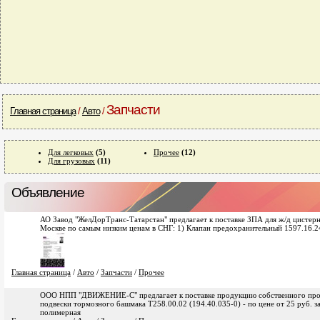
Запчасти
Главная страница
/
Авто
/
Для легковых
(5)
Прочее
(12)
Для грузовых
(11)
Объявление
АО Завод "ЖелДорТранс-Татарстан" предлагает к поставке ЗПА для ж/д цистерн 
Москве по самым низким ценам в СНГ: 1) Клапан предохранительный 1597.16.24
Главная страница
/
Авто
/
Запчасти
/
Прочее
ООО НПП "ДВИЖЕНИЕ-С" предлагает к поставке продукцию собственного произ
подвески тормозного башмака Т258.00.02 (194.40.035-0) - по цене от 25 руб. за 
полимерная