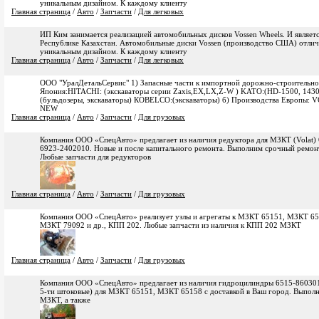
уникальным дизайном. К каждому клиенту
Главная страница
/
Авто
/
Запчасти
/
Для легковых
ИП Ким занимается реализацией автомобильных дисков Vossen Wheels. И являет
Республике Казахстан. Автомобильные диски Vossen (производство США) отлич
уникальным дизайном. К каждому клиенту
Главная страница
/
Авто
/
Запчасти
/
Для легковых
ООО "УралДетальСервис" 1) Запасные части к импортной дорожно-строительной
Япония:HITACHI: (экскаваторы серии Zaxis,EX,LX,Z-W ) KATO:(HD-1500, 143
(бульдозеры, экскаваторы) КОВЕLCO:(экскаваторы) б) Производства Европы: V
NEW
Главная страница
/
Авто
/
Запчасти
/
Для грузовых
Компания ООО «СпецАвто» предлагает из наличия редуктора для МЗКТ (Volat)
6923-2402010. Новые и после капитального ремонта. Выполним срочный ремон
Любые запчасти для редукторов
Главная страница
/
Авто
/
Запчасти
/
Для грузовых
Компания ООО «СпецАвто» реализует узлы и агрегаты к МЗКТ 65151, МЗКТ 6
МЗКТ 79092 и др., КПП 202. Любые запчасти из наличия к КПП 202 МЗКТ
Главная страница
/
Авто
/
Запчасти
/
Для грузовых
Компания ООО «СпецАвто» предлагает из наличия гидроцилиндры 6515-860301
5-ти штоковые) для МЗКТ 65151, МЗКТ 65158 с доставкой в Ваш город. Выпол
МЗКТ, а также