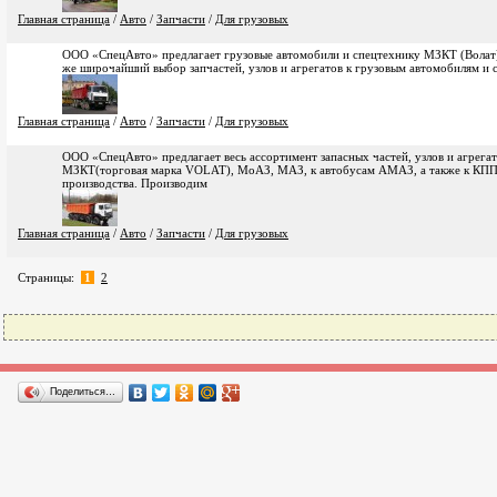
Главная страница
/
Авто
/
Запчасти
/
Для грузовых
ООО «СпецАвто» предлагает грузовые автомобили и спецтехнику МЗКТ (Волат) 
же широчайший выбор запчастей, узлов и агрегатов к грузовым автомобилям и 
Главная страница
/
Авто
/
Запчасти
/
Для грузовых
ООО «СпецАвто» предлагает весь ассортимент запасных частей, узлов и агрегат
МЗКТ(торговая марка VOLAT), МоАЗ, МАЗ, к автобусам АМАЗ, а также к КПП
производства. Производим
Главная страница
/
Авто
/
Запчасти
/
Для грузовых
Страницы:
1
2
Поделиться…