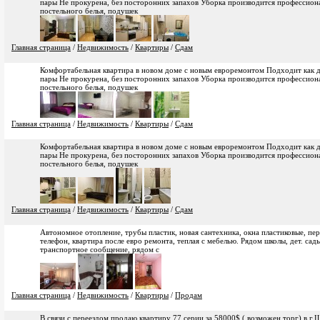
пары Не прокурена, без посторонних запахов Уборка производится профессио
постельного белья, подушек
Главная страница
/
Недвижимость
/
Квартиры
/
Сдам
Комфортабельная квартира в новом доме с новым евроремонтом Подходит как дл
пары Не прокурена, без посторонних запахов Уборка производится профессио
постельного белья, подушек
Главная страница
/
Недвижимость
/
Квартиры
/
Сдам
Комфортабельная квартира в новом доме с новым евроремонтом Подходит как дл
пары Не прокурена, без посторонних запахов Уборка производится профессио
постельного белья, подушек
Главная страница
/
Недвижимость
/
Квартиры
/
Сдам
Автономное отопление, трубы пластик, новая сантехника, окна пластиковые, пе
телефон, квартира после евро ремонта, теплая с мебелью. Рядом школы, дет. сад
транспортное сообщение, рядом с
Главная страница
/
Недвижимость
/
Квартиры
/
Продам
В связи с переездом продаю квартиру 77 серии за 58000$ ( возможен торг) в 