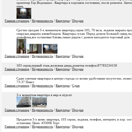
ориентир Гор.Водоканал . Квартира в хорошем состоянии, после ремонта. Авто
окна,
Главная страница
/
Недвижимость
/
Квартиры
/
Продам
Срочно продам 3-х комнатную квартиру,серия 105, 70 кв.м, лоджия закрыта пр
снаружи,закрыта алюкобондом. Квартира сухая. Перед домом большой сквер,по
домофона,все остановки близко,также рядом с домом находится торговый дом
Главная страница
/
Недвижимость
/
Квартиры
/
Продам
103 серия,первый этаж,железная дверь,решетка.телефон:87783234158
Главная страница
/
Недвижимость
/
Квартиры
/
Продам
Сдаю элитные квартиры в центре города со всеми удобствами посуточно, помес
73-37 Павел
Главная страница
/
Недвижимость
/
Квартиры
/
Сдам
3-х комнатеая квартира в мкр-н нурсат
Главная страница
/
Недвижимость
/
Квартиры
/
Продам
Продается 3-х комн. квартира, 103 серии, лоджия, телефон, интернет, в хор. сост.
остановка. Цена: 43500$ Торг.
Главная страница
/
Недвижимость
/
Квартиры
/
Продам