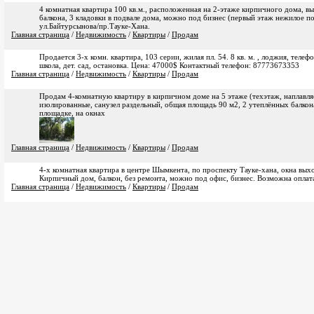
4 комнатная квартира 100 кв.м., расположенная на 2-этаже кирпичного дома, вы
балкона, 3 кладовки в подвале дома, можно под бизнес (первый этаж нежилое п
ул.Байтурсынова/пр.Тауке-Хана.
Главная страница
/
Недвижимость
/
Квартиры
/
Продам
Продается 3-х комн. квартира, 103 серии, жилая пл. 54. 8 кв. м. , лоджия, телефон
школа, дет. сад, остановка. Цена: 47000$ Контактный телефон: 87773673353
Главная страница
/
Недвижимость
/
Квартиры
/
Продам
Продам 4-комнатную квартиру в кирпичном доме на 5 этаже (техэтаж, наплавля
изолированные, санузел раздельный, общая площадь 90 м2, 2 утеплённых балкон
площадке, на окнах
Главная страница
/
Недвижимость
/
Квартиры
/
Продам
4-х комнатная квартира в центре Шымкента, по проспекту Тауке-хана, окна вых
Кирпичный дом, балкон, без ремонта, можно под офис, бизнес. Возможна оплат
Главная страница
/
Недвижимость
/
Квартиры
/
Продам