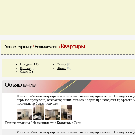
Квартиры
Главная страница
/
Недвижимость
/
Продам
(10)
Сниму
(0)
Куплю
(0)
Обмен
(0)
Сдам
(5)
Объявление
Комфортабельная квартира в новом доме с новым евроремонтом Подходит как дл
пары Не прокурена, без посторонних запахов Уборка производится профессио
постельного белья, подушек
Главная страница
/
Недвижимость
/
Квартиры
/
Сдам
Комфортабельная квартира в новом доме с новым евроремонтом Подходит как дл