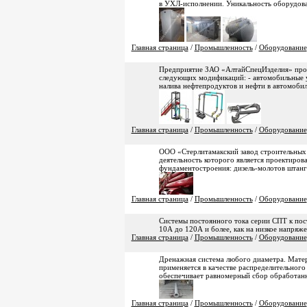
в УХЛ-исполнении. Уникальность оборудова
Главная страница
/
Промышленность
/
Оборудование
Предприятие ЗАО «АлтайСпецИзделия» прои
следующих модификаций: - автомобильные у
налива нефтепродуктов и нефти в автомобил
Главная страница
/
Промышленность
/
Оборудование
ООО «Стерлитамакский завод строительных
деятельность которого является проектиров
фундаментостроения: дизель-молотов штанг
Главная страница
/
Промышленность
/
Оборудование
Системы постоянного тока серии СПТ к пос
10А до 120А и более, как на низкое напряже
Главная страница
/
Промышленность
/
Оборудование
Дренажная система любого диаметра. Матер
применяется в качестве распределительного
обеспечивает равномерный сбор обработан
Главная страница
/
Промышленность
/
Оборудование