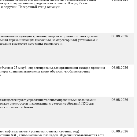
ен для поверки топливораздаточных колонок. Для удобства
 и поручни. Поверочный стенд оснащен
 выполнение функции хранения, выдачи и приема топлива дизель-
06.08.2026
ельным перекачивающим (насосным, компрессорным) установкам и
ование в качестве источника основного и
объемом 25 м.куб. спроектированы для организации складов хранения
06.08.2026
йнеры хранения выполнены таким образом, чтобы исключить
к
размещается пульт управления топливозаправочными колонками и
06.08.2026
онтаж электросети и заземление, с учетом требований ПУЭ для
ния остеклен по бокам
ет нефтеуловители (установки очистки сточных вод)
06.08.2026
ктации АЗС, сливо-наливных площадок. Изделия изготавливаются в т.ч.