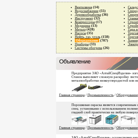
Вентиляция
(14)
Складс
Водоснабжение
(55)
Спецо
Деревообработка
(36)
Спецт
Инструмент
(32)
Станк
Компрессоры
(17)
Строит
Медицина
(13)
Строй
Металл
(428)
Тара и
Насосы
(35)
Торгов
Нефть, газ, уголь
(158)
Торгов
Оборудование
(707)
Химия
Приборы
(33)
Электр
Системы обогрева
(26)
Объявление
Предприятие ЗАО «АлтайСпецИзделия» изгот
Станок выполняет сложную раскройку листо
металлообработки низкоуглеродистой или н
Главная страница
/
Промышленность
/
Оборудование
Порошковая окраска является современным 
спец. установками с использованием полим
гладкий слой практически на любую поверхн
Главная страница
/
Промышленность
/
Оборудование
ЗАО «АлтайСпецИзделия» осуществляет изго