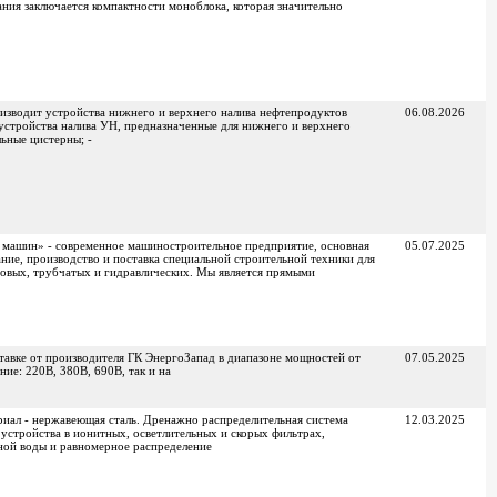
ния заключается компактности моноблока, которая значительно
зводит устройства нижнего и верхнего налива нефтепродуктов
06.08.2026
стройства налива УН, предназначенные для нижнего и верхнего
ьные цистерны; -
 машин» - современное машиностроительное предприятие, основная
05.07.2025
ание, производство и поставка специальной строительной техники для
овых, трубчатых и гидравлических. Мы является прямыми
тавке от производителя ГК ЭнергоЗапад в диапазоне мощностей от
07.05.2025
ние: 220В, 380В, 690В, так и на
иал - нержавеющая сталь. Дренажно распределительная система
12.03.2025
 устройства в ионитных, осветлительных и скорых фильтрах,
ной воды и равномерное распределение