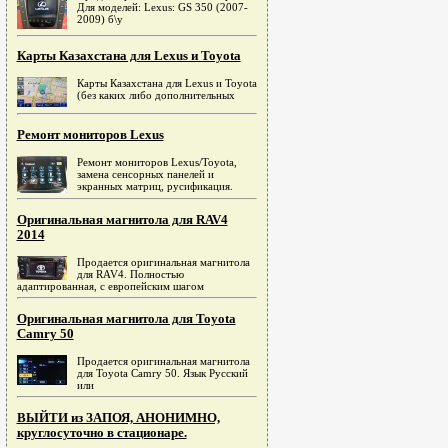
Для моделей: Lexus: GS 350 (2007-
2009) б\у
Карты Казахстана для Lexus и Toyota
Карты Казахстана для Lexus и Toyota
(без каких либо дополнительных
Ремонт мониторов Lexus
Ремонт мониторов Lexus/Toyota,
замена сенсорных панелей и
экранных матриц, русификация.
Оригинальная магнитола для RAV4
2014
Продается оригинальная магнитола
для RAV4. Полностью
адаптированная, c европейским шагом
Оригинальная магнитола для Toyota
Camry 50
Продается оригинальная магнитола
для Toyota Camry 50. Язык Русский
или
ВЫЙТИ из ЗАПОЯ, АНОНИМНО,
круглосуточно в стационаре.