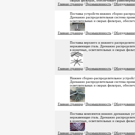
скорых фильтрах, обеспечивает равномерны
Главная страница
/
Промышленность
/
Оборудование
Поставка устройств нижних сборно-распред
Дренажно распределительная система примен
осветлительных и скорых фильтрах, обеспе
Главная страница
/
Промышленность
/
Оборудование
Поставка верхнего и нижнего распределител
нержавеющая сталь. Дренажно распределител
в ионитных, осветлительных и скорых филь
Главная страница
/
Промышленность
/
Оборудование
Нижнее сборно-распределительное устройст
Дренажно распределительная система примен
осветлительных и скорых фильтрах, обеспе
Главная страница
/
Промышленность
/
Оборудование
Поставка комплектов нижних дренажных уст
нержавеющая сталь. Дренажно распределител
в ионитных, осветлительных и скорых филь
Главная страница
/
Промышленность
/
Оборудование