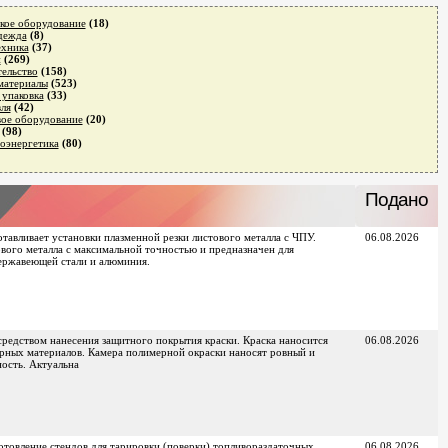
кое оборудование
(18)
дежда
(8)
ехника
(37)
и
(269)
ельство
(158)
материалы
(523)
 упаковка
(33)
ля
(42)
ое оборудование
(20)
(98)
оэнергетика
(80)
Подано
авливает установки плазменной резки листового металла с ЧПУ.
06.08.2026
вого металла с максимальной точностью и предназначен для
ержавеющей стали и алюминия.
средством нанесения защитного покрытия краски. Краска наносится
06.08.2026
ерных материалов. Камера полимерной окраски наносят ровный и
ость. Актуальна
товление стендов для тарировки (поверки) топливораздаточных
06.08.2026