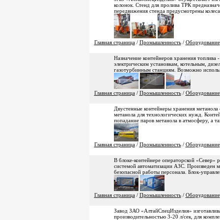
колонок. Стенд для пролива ТРК предназнач
передвижения стенда предусмотрены колеса
Главная страница
/
Промышленность
/
Оборудование
Назначение контейнеров хранения топлива -
электрическим установкам, котельным, диз
газотурбинным станциям. Возможно использ
Главная страница
/
Промышленность
/
Оборудование
Двустенные контейнеры хранения метанола 
метанола для технологических нужд. Конте
попадание паров метанола в атмосферу, а та
Главная страница
/
Промышленность
/
Оборудование
В блоке-контейнере операторской «Север» 
системой автоматизации АЗС. Произведен м
безопасной работы персонала. Блок-управле
Главная страница
/
Промышленность
/
Оборудование
Завод ЗАО «АлтайСпецИзделия» изготавлива
производительностью 3-20 л/сек, для компле