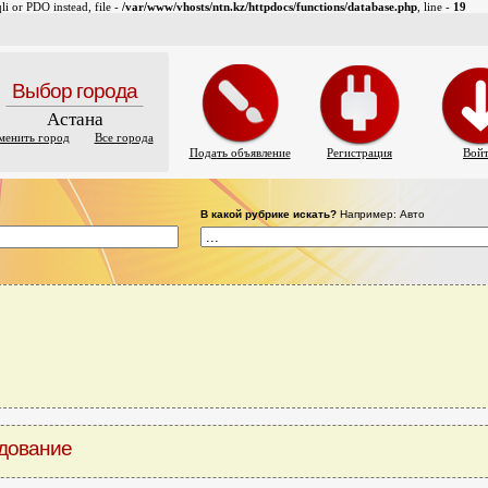
i or PDO instead, file -
/var/www/vhosts/ntn.kz/httpdocs/functions/database.php
, line -
19
Выбор города
Астана
менить город
Все города
Подать объявление
Регистрация
Вой
В какой рубрике искать?
Например: Авто
дование