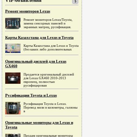
VIP-объявления
Ремонт мониторов Lexus
Ремонт мониторов Lexus/Toyota,
замена сенсорных панелей и
экранных матриц, русификация.
Карты Казахстана для Lexus и Toyota
Карты Казахстана для Lexus и Toyota
(без каких либо дополнительных
Оригинальный дисплей для Lexus
GX460
Продается оригинальный дисплей
для Lexus GX460 2010-2013
европеец, полностью
русифицирован
Русификация Toyota и Lexus
Русификация Toyota и Lexus.
Перевод мили в километры, галлоны
в
Оригинальные мониторы для Lexus и
Toyota
Продам оригинальные мониторы