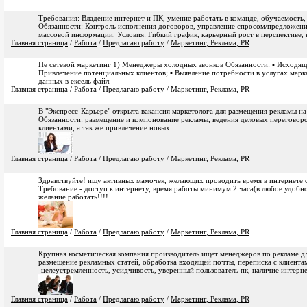
Требования: Владение интернет и ПК, умение работать в команде, обучаемость,
Обязанности: Контроль исполнения договоров, управление спросом/предложени
массовой информации. Условия: Гибкий график, карьерный рост в перспективе,
Главная страница
/
Работа
/
Предлагаю работу
/
Маркетинг, Реклама, PR
Не сетевой маркетинг 1) Менеджеры холодных звонков Обязанности: ▪ Исходящие
Привлечение потенциальных клиентов; ▪ Выявление потребности в услугах марке
данных в ексель файл.
Главная страница
/
Работа
/
Предлагаю работу
/
Маркетинг, Реклама, PR
В "Экспресс-Карьере" открыта вакансия маркетолога для размещения рекламы на
Обязанности: размещение и компонование рекламы, ведения деловых переговор
клиентами, а так же привлечение новых.
Главная страница
/
Работа
/
Предлагаю работу
/
Маркетинг, Реклама, PR
Здравствуйте! ищу активных мамочек, желающих проводить время в интернете с
Требование - доступ к интернету, время работы минимум 2 часа(в любое удоб
желание работать!!!!
Главная страница
/
Работа
/
Предлагаю работу
/
Маркетинг, Реклама, PR
Крупная косметическая компания производитель ищет менеджеров по рекламе дл
размещение рекламных статей, обработка входящей почты, переписка с клиента
-целеустремленность, усидчивость, уверенный пользователь пк, наличие интерне
Главная страница
/
Работа
/
Предлагаю работу
/
Маркетинг, Реклама, PR