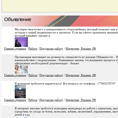
Объявление
Мы ищем творческого и инициативного сторисмейкера, который поможет нам ра
истории о нашей недвижимости и проектах. Если вы умеете привлекать внимание
который вызывает эмоции и
Главная страница
/
Работа
/
Предлагаю работу
/
Маркетинг, Реклама, PR
Организация приглашает на должность специалиста по рекламе Обязанности: - 
взаимодействие с подрядчиками - Размещение заказов, отслеживание процесса и
оформление необходимой документации - Анализ
Главная страница
/
Работа
/
Предлагаю работу
/
Маркетинг, Реклама, PR
В компанию требуются маркетологи! Все вопросу по телефону. +77005370707
Главная страница
/
Работа
/
Предлагаю работу
/
Маркетинг, Реклама, PR
В интернет магазин требуется помощник менеджера по работе с клиентами, маг
(средствах по уходу за телом, волосами, зубами, косметикой, украшениями, ак
детей и т.д).