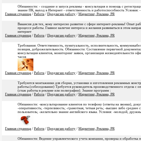
Обязанности: - создание и запуск рекламы - консультация и помощь с регистраци
знание ПК, выход в Интернет - ответственность и работоспособность Условия: 
Главная страница
/
Работа
/
Предлагаю работу
/
Маркетинг, Реклама, PR
Вакансия для тех, кому интересно развитие с сфере интернет-рекламы! Опыт раб
процессе работы. Главное наличие интереса и желания развиваться в этом напр
интернет
Главная страница
/
Работа
/
Предлагаю работу
/
Маркетинг, Реклама, PR
Требования: Ответственность, пунктуальность, исполнительность, коммуникабе
позиция, доброжелательность. Обязанности: Составление первичной документац
консультация клиентов, мониторинг заявок, организация жизнедеятельности офис
часов
Главная страница
/
Работа
/
Предлагаю работу
/
Маркетинг, Реклама, PR
Требуются монтажники для сборки, установки и изготовления рекламных конст
работы.(собеседование) Требуется руководитель производственного отдела с о
(стаж работы в рекламе или полиграфии). Знание программ :
Главная страница
/
Работа
/
Предлагаю работу
/
Маркетинг, Реклама, PR
Обязанности: -консультирование клиентов по телефону (ответы на звонки), док
-оперативность; -терпеливость; -грамотная, четкая речь; -высшее либо среднее 
пользователь; -желательно знание английского языка. Условия: -молодой, дружн
Главная страница
/
Работа
/
Предлагаю работу
/
Маркетинг, Реклама, PR
Обязанности: Ведение управленческого учета компании, проверка и обработка 