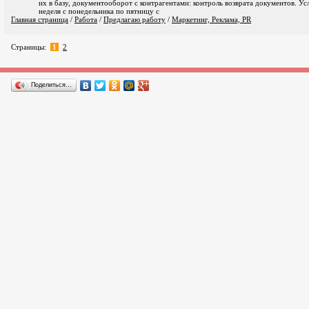
их в базу, документооборот с контрагентами: контроль возврата документов. Ус
неделя с понедельника по пятницу с
Главная страница
/
Работа
/
Предлагаю работу
/
Маркетинг, Реклама, PR
Страницы:
1
2
Поделиться…