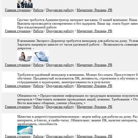
Главная страница
/
Работа
/
Предлагаю работу
/
Маркетинг, Реклама, PR
Срочно требуется Администратор интернет магазина. О нашей компании: Наша 
Выплаты производятся своевременно и без задержек. Ваша зар. плата будет зави
При плодотворной работе
Главная страница
/
Работа
/
Предлагаю работу
/
Маркетинг, Реклама, PR
В компанию Экспресс-Директор требуется менеджер для работы на дому. Услов
Зарплата напрямую зависит от часов уделенной работе. - Возможность совмеще
декретом. -
Главная страница
/
Работа
/
Предлагаю работу
/
Маркетинг, Реклама, PR
Требуются удалённый менеджер в компанию. Можно без опыта. Присутствует б
обучение. Продвинутый пользователь ПК, активность, стремление к обучению и 
сотрудниками и кураторами, заинтересованность в результате.
Главная страница
/
Работа
/
Предлагаю работу
/
Маркетинг, Реклама, PR
Обязанности: • Предоставление информации по продукции компании покупателя
материала • Озвучивать название проводимых акций, новинки. Требования: • О
Вести вежливое общение, умение убеждать; •
Главная страница
/
Работа
/
Предлагаю работу
/
Маркетинг, Реклама, PR
Мамочки в декрете/студенты/пенсионеры - ведем набор для работы на дому. Рас
интернете, в блогах, в скайп-чатах. Обязательно: знание ПК, наличие интернета
зарабатывать, способность
Главная страница
/
Работа
/
Предлагаю работу
/
Маркетинг, Реклама, PR