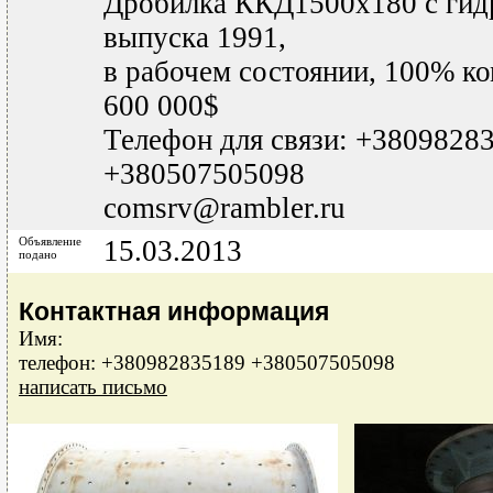
Дробилка ККД1500x180 с гид
выпуска 1991,
в рабочем состоянии, 100% ко
600 000$
Телефон для связи: +3809828
+380507505098
comsrv@rambler.ru
Объявление
15.03.2013
подано
Контактная информация
Имя:
телефон: +380982835189 +380507505098
написать письмо