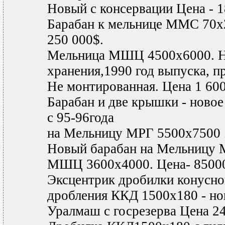
Новый с консервации Цена - 
Барабан к мельнице ММС 70x2
250 000$.
Мельница МШЦ 4500x6000. Н
хранения,1990 год выпуска, п
Не монтированная. Цена 1 60
Барабан и две крышки - новое 
с 95-96года
на Мельницу МРГ 5500x7500 .
Новый барабан на Мельницу
МШЦ 3600x4000. Цена- 8500
Эксцентрик дробилки конусно
дробления ККД 1500x180 - н
Уралмаш с госрезерва Цена 2