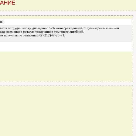
ВАНИЕ
ИЕ
ет к сотрудничеству диллеров с 5-% вознаграждением(от суммы реализованной
же всех видов металлопродукции,в том числе литейной.
 получить по телефонам:8(7212)49-23-71,