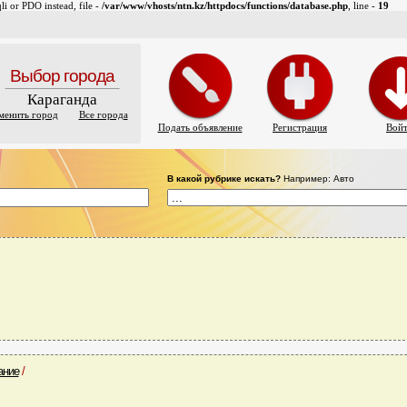
i or PDO instead, file -
/var/www/vhosts/ntn.kz/httpdocs/functions/database.php
, line -
19
Выбор города
Караганда
менить город
Все города
Подать объявление
Регистрация
Вой
В какой рубрике искать?
Например: Авто
ание
/