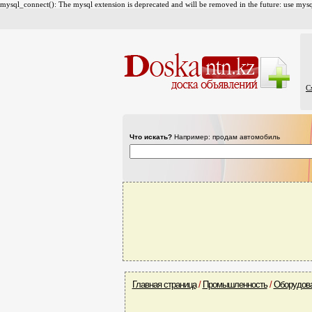
mysql_connect(): The mysql extension is deprecated and will be removed in the future: use mysql
С
Что искать?
Например: продам автомобиль
Главная страница
/
Промышленность
/
Оборудов