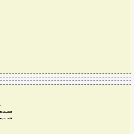
.
отраслей
отраслей