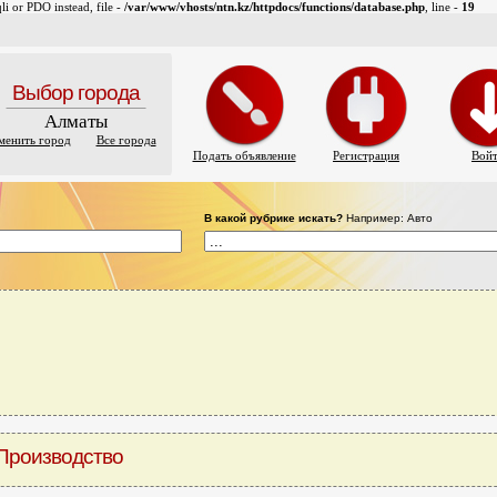
i or PDO instead, file -
/var/www/vhosts/ntn.kz/httpdocs/functions/database.php
, line -
19
Выбор города
Алматы
менить город
Все города
Подать объявление
Регистрация
Вой
В какой рубрике искать?
Например: Авто
Производство