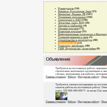
Руководители
(54)
Финансы, бухгалтерия, банк
(53)
Маркетинг, Реклама, PR
(107)
Управление персоналом
(110)
Секретариат и АХО
(130)
Логистика, склад, ВЭД
(18)
Закупки и снабжение
(4)
Оптовая торговля
(71)
Розничная торговля
(35)
Информационные технологии и Интернет
Телекоммуникация и связь
(5)
Строительство и архитектура
(40)
Производство
(22)
Транспорт, автобизнес
(48)
СМИ, Издательство, полиграфия
(8)
Объявление
Требуются на постоянную работу сварщики,
строительно-монтажную организацию в свя
слесари, монтажники для работы с котельн
Главная страница
/
Работа
/
Предлагаю работу
/
Прои
Требуются электрогазосварщики на постоя
опытом работы на постоянную работу. Отве
плата: 350 000-400 000 ₸ / за месяц Тип зан
Главная страница
/
Работа
/
Предлагаю работу
/
Прои