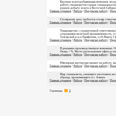
Крупная золотодобывающая компания, входя
работу специалистов горных специальносте
рудную добычу золота в Восточной Сибири.
Главная страница
/
Работа
/
Предлагаю работу
/
Прои
Столярному цеху требуется столяр станочни
Главная страница
/
Работа
/
Предлагаю работу
/
Прои
Товарищество с ограниченной ответственно
сотрудников молочной промышленности, со з
Талгарский р-н,п.Панфилова, ул.8-Марта 3 
Главная страница
/
Работа
/
Предлагаю работу
/
Прои
В рекламно-производственную компанию. Оп
Оклад + %. Место расположение офиса р-он «
Главная страница
/
Работа
/
Предлагаю работу
/
Прои
Ювелирная мастерская примет на работу, ма
Главная страница
/
Работа
/
Предлагаю работу
/
Прои
Ищу специалиста, умеющего изготовить нес
образцу, проживающего в г. Алмате
Главная страница
/
Работа
/
Предлагаю работу
/
Прои
Страницы:
1
2