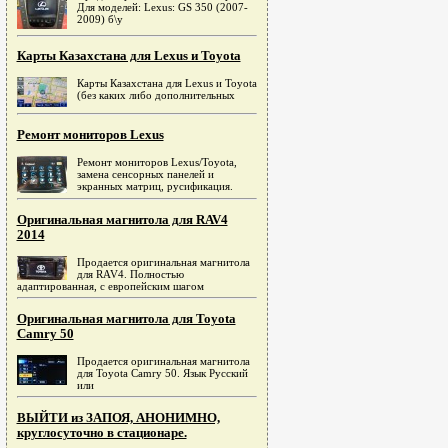
Для моделей: Lexus: GS 350 (2007-
2009) б\у
Карты Казахстана для Lexus и Toyota
Карты Казахстана для Lexus и Toyota
(без каких либо дополнительных
Ремонт мониторов Lexus
Ремонт мониторов Lexus/Toyota,
замена сенсорных панелей и
экранных матриц, русификация.
Оригинальная магнитола для RAV4
2014
Продается оригинальная магнитола
для RAV4. Полностью
адаптированная, c европейским шагом
Оригинальная магнитола для Toyota
Camry 50
Продается оригинальная магнитола
для Toyota Camry 50. Язык Русский
или
ВЫЙТИ из ЗАПОЯ, АНОНИМНО,
круглосуточно в стационаре.