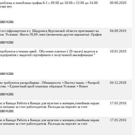
облока и пеноблока график 6-1 с 09.00 до 18.00 с 13.00 до 14.00
09.06.2020
озки нет.
зводство
 из гофрокартона в г. Шадринск Курганской области приглашает на
04.09.2019
м. Условия: -Вахта 30,60 смен (возможны другие варианты) -График
зводство
буются ученики швей . Обучение платное ( 20 тысяч) ведется в
10.01.2019
редприятия с выдачей сертификата о полученной квалификации "
зводство
ребуются раскройщики . Обязанности: • Настил ткани. • Раскрой
04.12.2018
ства. • Единичный крой опытных образцов Условия: • Новое
зводство
о в Канаде Работа в Канаде для мужчин и женщин,семейным парам
17.05.2016
 питание за счет работодателя. Расходы на перелет за счет
зводство
о в Канаде Работа в Канаде для мужчин и женщин,семейным парам
17.05.2016
 питание за счет работодателя. Расходы на перелет за счет