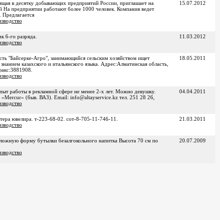
щая в десятку добывающих предприятий России, приглашает на
15.07.2012
й На предприятии работают более 1000 человек. Компания ведет
 Предлагается
зводство
к 6-го разряда.
11.03.2012
зводство
сть "Байсерке-Агро", занимающийся сельским хозяйством ищет
18.05.2011
нанием казахского и итальянского языка. Адрес:Алматинская область,
факс:3881908.
зводство
ыт работы в рекламной сфере не менее 2-х лет. Можно девушку.
04.04.2011
Mercur» (быв. ВАЗ). Email: info@altayservice.kz тел. 251 28 26,
зводство
тера ювелира. т-223-68-02. сот-8-705-11-746-11.
21.03.2011
зводство
ложную форму бутылки безалгокольного напитка Высота 70 см по
20.07.2009
зводство