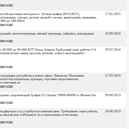
зводство
стей вахтовым методом в г. Астана.график 30/15,60/15,
17.02.2015
монтажники, слесарь, резчик, прораб участка, арматурщик, каменщик,
 000 до 180 000тг
зводство
рукций, металочерепицы, мягкой черепицы, сайдинга, мансардных
24.09.2014
зводство
от 60 000 до 90 000 KZT Город Алматы Требуемый опыт работы 3–6
29.07.2014
томатическая сварка простых деталей, узлов и конструкций •
зводство
сотрудников для работы в новом офисе. Вакансии: Помощник
27.03.2014
испетчер-операторы, курьеры, торговые представители,
ол значения не
зводство
Ведение документаций График 5/2 Оплата 70000-80000 тг Можно без
30.09.2013
зводство
ы,фартуки и тд.)-требуется опытная швея. Требования: опыт работы,
24.06.2013
мы предлагаем стабильную з/п и пенсионные отчисления.
зводство