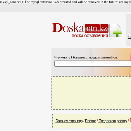
mysql_connect(): The mysql extension is deprecated and will be removed in the future: use mysql
С
Что искать?
Например: продам автомобиль
Главная страница
/
Работа
/
Предлагаю работу
/