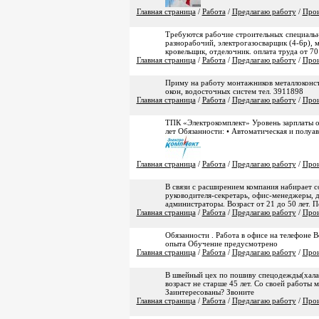
Главная страница
/
Работа
/
Предлагаю работу
/
Прои
Требуются рабочие строительных специально
разнорабочий, электрогазосварщик (4-6р), 
кровельщик, отделочник. оплата труда от 70
Главная страница
/
Работа
/
Предлагаю работу
/
Прои
Приму на работу монтажников металлоконст
окон, водосточных систем тел. 3911898
Главная страница
/
Работа
/
Предлагаю работу
/
Прои
ТПК «Электрокомплект» Уровень зарплаты 
лет Обязанности: • Автоматическая и полуав
Главная страница
/
Работа
/
Предлагаю работу
/
Прои
В связи с расширением компания набирает 
руководителя-секретарь, офис-менеджеры, д
администраторы. Возраст от 21 до 50 лет. П
Главная страница
/
Работа
/
Предлагаю работу
/
Прои
Обязанности . Работа в офисе на телефоне 
опыта Обучение предусмотрено
Главная страница
/
Работа
/
Предлагаю работу
/
Прои
В швейный цех по пошиву спецодежды(халат
возраст не старше 45 лет. Со своей работы 
Заинтересованы? Звоните
Главная страница
/
Работа
/
Предлагаю работу
/
Прои