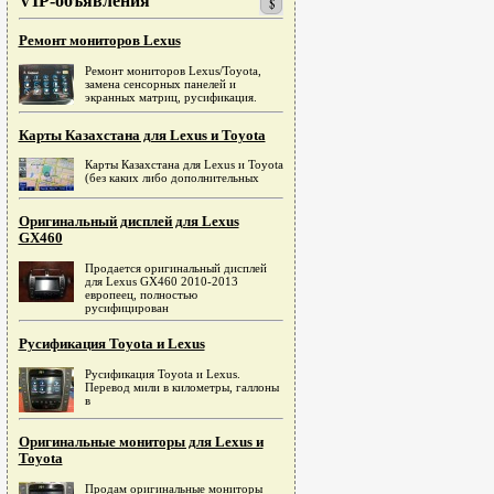
VIP-объявления
Ремонт мониторов Lexus
Ремонт мониторов Lexus/Toyota,
замена сенсорных панелей и
экранных матриц, русификация.
Карты Казахстана для Lexus и Toyota
Карты Казахстана для Lexus и Toyota
(без каких либо дополнительных
Оригинальный дисплей для Lexus
GX460
Продается оригинальный дисплей
для Lexus GX460 2010-2013
европеец, полностью
русифицирован
Русификация Toyota и Lexus
Русификация Toyota и Lexus.
Перевод мили в километры, галлоны
в
Оригинальные мониторы для Lexus и
Toyota
Продам оригинальные мониторы