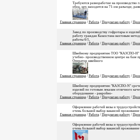
Требуются разнорабочие на производство газ
обед, цех находится на 71-ом разъезде, разв
Главная страница
/
Работа
/
Предлагаю работу
/
Прои
Завод по производству гофротары и изделий
работу граждан Казахстана вахтовым методо
работы 6/1,
Главная страница
/
Работа
/
Предлагаю работу
/
Прои
Швейному предприятию ТОО "КАЗСПО-Н" тре
учебно- производственном центре на базе п
Оператор швейного
Главная страница
/
Работа
/
Предлагаю работу
/
Прои
Швейному предприятию "КАЗСПО-N" срочно т
изделий по готовым лекалам отличного каче
оборудование - ракройно-
Главная страница
/
Работа
/
Предлагаю работу
/
Прои
Оформление рабочей визы и трудоустройств
очень большой выбор вакансий проживание и
Главная страница
/
Работа
/
Предлагаю работу
/
Прои
Оформление рабочей визы и трудоустройств
очень большой выбор вакансий проживание и