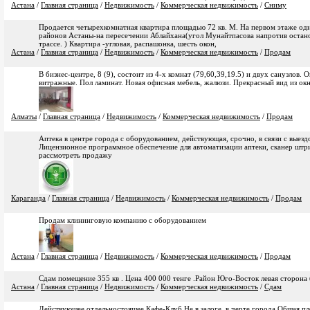
Астана
/
Главная страница
/
Недвижимость
/
Коммерческая недвижимость
/
Сниму
Продается четырехкомнатная квартира площадью 72 кв. М. На первом этаже од
районов Астаны-на пересечении Аблайхана(угол Мунайтпасова напротив остано
трассе. ) Квартира -угловая, распашонка, шесть окон,
Астана
/
Главная страница
/
Недвижимость
/
Коммерческая недвижимость
/
Продам
В бизнес-центре, 8 (9), состоит из 4-х комнат (79,60,39,19.5) и двух санузлов. О
витражные. Пол ламинат. Новая офисная мебель, жалюзи. Прекрасный вид из ок
Алматы
/
Главная страница
/
Недвижимость
/
Коммерческая недвижимость
/
Продам
Аптека в центре города с оборудованием, действующая, срочно, в связи с выезд
Лицензионное программное обеспечение для автоматизации аптеки, сканер штри
рассмотреть продажу
Караганда
/
Главная страница
/
Недвижимость
/
Коммерческая недвижимость
/
Продам
Продам клининговую компанию с оборудованием
Астана
/
Главная страница
/
Недвижимость
/
Коммерческая недвижимость
/
Продам
Сдам помещение 355 кв . Цена 400 000 тенге .Район Юго-Восток левая сторона 
Астана
/
Главная страница
/
Недвижимость
/
Коммерческая недвижимость
/
Сдам
Действующее отдельностоящее Кафе-Клуб Не в залоге, в черте города Общая п