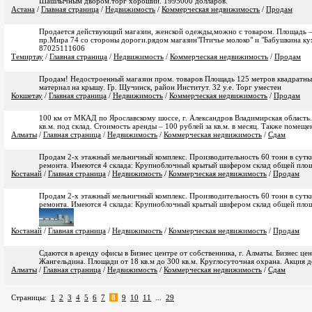
Шашлычным двором.торг хороший. 1995000 долларов.
Астана
/
Главная страница
/
Недвижимость
/
Коммерческая недвижимость
/
Продам
Продается действующий магазин, женской одежды,можно с товаром. Площадь – 
пр.Мира 74 со стороны дороги.рядом магазин"Птичье молоко" и "Бабушкина ку
87025111606
Темиртау
/
Главная страница
/
Недвижимость
/
Коммерческая недвижимость
/
Продам
Продам! Недостроенный магазин пром. товаров Площадь 125 метров квадратных
материал на крышу. Гр. Щучинск, район Институт. 32 у.е. Торг уместен
Кокшетау
/
Главная страница
/
Недвижимость
/
Коммерческая недвижимость
/
Продам
100 км от МКАД по Ярославскому шоссе, г. Александров Владимирская область
кв.м. под склад. Стоимость аренды – 100 рублей за кв.м. в месяц. Также помеще
Алматы
/
Главная страница
/
Недвижимость
/
Коммерческая недвижимость
/
Сдам
Продам 2-х этажный мельничный комплекс. Производительность 60 тонн в сутки
ремонта. Имеются 4 склада: Крупноблочный крытый шифером склад общей площа
Костанай
/
Главная страница
/
Недвижимость
/
Коммерческая недвижимость
/
Продам
Продам 2-х этажный мельничный комплекс. Производительность 60 тонн в сутки
ремонта. Имеются 4 склада: Крупноблочный крытый шифером склад общей площа
Костанай
/
Главная страница
/
Недвижимость
/
Коммерческая недвижимость
/
Продам
Сдаются в аренду офисы в Бизнес центре от собственника, г. Алматы. Бизнес це
Жангельдина. Площади от 18 кв.м до 300 кв.м. Круглосуточная охрана. Акция д
Алматы
/
Главная страница
/
Недвижимость
/
Коммерческая недвижимость
/
Сдам
Страницы:
1
2
3
4
5
6
7
8
9
10
11
...
29