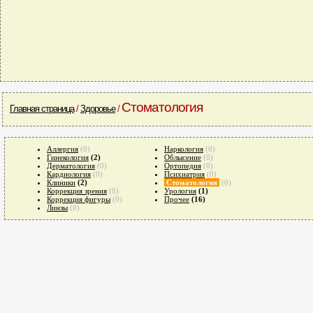
Стоматология
Главная страница
/
Здоровье
/
Аллергия
(0)
Наркология
(0)
Гинекология
(2)
Облысение
(0)
Дерматология
(0)
Ортопедия
(0)
Кардиология
(0)
Психиатрия
(0)
Клиники
(2)
Стоматология
(0)
Коррекция зрения
(0)
Урология
(1)
Коррекция фигуры
(0)
Прочее
(16)
Линзы
(0)