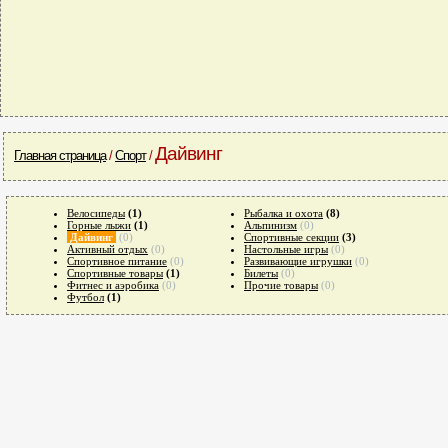
Дайвинг
Главная страница
/
Спорт
/
Велосипеды
(1)
Рыбалка и охота
(8)
Горные лыжи
(1)
Альпинизм
(0)
Дайвинг
(0)
Спортивные секции
(3)
Активный отдых
(0)
Настольные игры
(0)
Спортивное питание
(0)
Развивающие игрушки
(0)
Спортивные товары
(1)
Билеты
(0)
Фитнес и аэробика
(0)
Прочие товары
(0)
Футбол
(1)