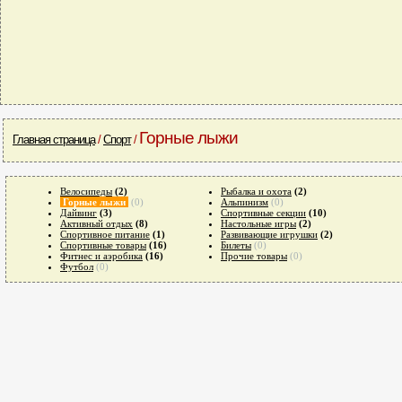
Горные лыжи
Главная страница
/
Спорт
/
Велосипеды
(2)
Рыбалка и охота
(2)
Горные лыжи
(0)
Альпинизм
(0)
Дайвинг
(3)
Спортивные секции
(10)
Активный отдых
(8)
Настольные игры
(2)
Спортивное питание
(1)
Развивающие игрушки
(2)
Спортивные товары
(16)
Билеты
(0)
Фитнес и аэробика
(16)
Прочие товары
(0)
Футбол
(0)