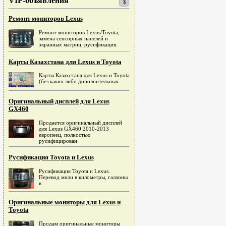
VIP-объявления
Ремонт мониторов Lexus
Ремонт мониторов Lexus/Toyota,
замена сенсорных панелей и
экранных матриц, русификация.
Карты Казахстана для Lexus и Toyota
Карты Казахстана для Lexus и Toyota
(без каких либо дополнительных
Оригинальный дисплей для Lexus
GX460
Продается оригинальный дисплей
для Lexus GX460 2010-2013
европеец, полностью
русифицирован
Русификация Toyota и Lexus
Русификация Toyota и Lexus.
Перевод мили в километры, галлоны
в
Оригинальные мониторы для Lexus и
Toyota
Продам оригинальные мониторы