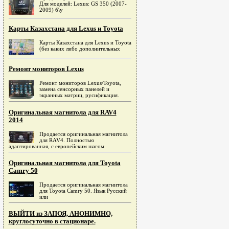
Для моделей: Lexus: GS 350 (2007-
2009) б\у
Карты Казахстана для Lexus и Toyota
Карты Казахстана для Lexus и Toyota
(без каких либо дополнительных
Ремонт мониторов Lexus
Ремонт мониторов Lexus/Toyota,
замена сенсорных панелей и
экранных матриц, русификация.
Оригинальная магнитола для RAV4
2014
Продается оригинальная магнитола
для RAV4. Полностью
адаптированная, c европейским шагом
Оригинальная магнитола для Toyota
Camry 50
Продается оригинальная магнитола
для Toyota Camry 50. Язык Русский
или
ВЫЙТИ из ЗАПОЯ, АНОНИМНО,
круглосуточно в стационаре.