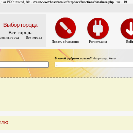
i or PDO instead, file -
/var/www/vhosts/ntn.kz/httpdocs/functions/database.php
, line -
19
Выбор города
Все города
менить город
Все города
Подать объявление
Регистрация
Вой
В какой рубрике искать?
Например: Авто
плю