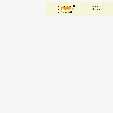
Продам
(48)
Сниму
(0)
Куплю
(0)
Обмен
(0)
Сдам
(3)