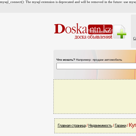
mysql_connect(): The mysql extension is deprecated and will be removed in the future: use mysql
С
Что искать?
Например: продам автомобиль
Ку
Главная страница
/
Недвижимость
/
Гаражи
/