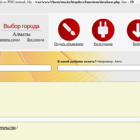
i or PDO instead, file -
/var/www/vhosts/ntn.kz/httpdocs/functions/database.php
, line -
19
Выбор города
Алматы
менить город
Все города
Подать объявление
Регистрация
Вой
В какой рубрике искать?
Например: Авто
ительство
/