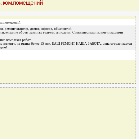
в, ком.помещений
ком.помещений
ая, ремонт квартир, домов, офисов, общежитий.
 наклеивание обоев, ламинат, галтели, линолеум. С инженерными коммуникациями
ние комплекса работ.
у клиенту, на рынке более 15 лет., ВАШ РЕМОНТ НАША ЗАБОТА. цена оговаривается
удим!