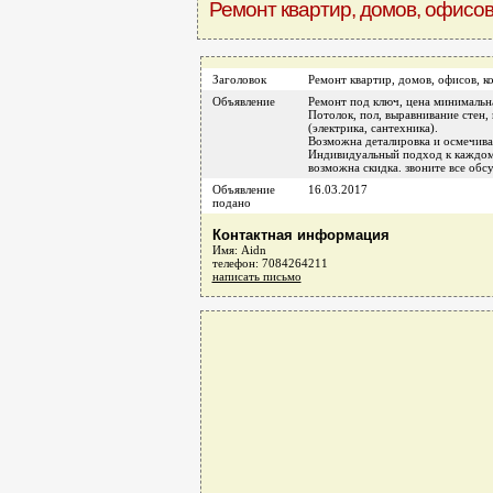
Ремонт квартир, домов, офисо
Заголовок
Ремонт квартир, домов, офисов, 
Объявление
Ремонт под ключ, цена минимальн
Потолок, пол, выравнивание стен,
(электрика, сантехника).
Возможна деталировка и осмечива
Индивидуальный подход к каждом
возможна скидка. звоните все обс
Объявление
16.03.2017
подано
Контактная информация
Имя: Aidn
телефон: 7084264211
написать письмо