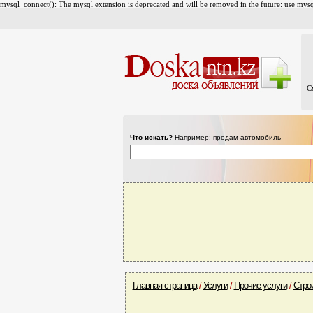
mysql_connect(): The mysql extension is deprecated and will be removed in the future: use mysql
С
Что искать?
Например: продам автомобиль
Главная страница
/
Услуги
/
Прочие услуги
/
Стро