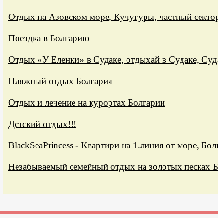
Отдых на Азовском море, Кучугуры, частный сектор
Поездка в Болгарию
Отдых «У Еленки» в Судаке, отдыхай в Судаке, Суд
Пляжный отдых Болгария
Отдых и лечение на курортах Болгарии
Детский отдых!!!
BlackSeaPrincess - Kвартири на 1.линия от море, Бол
Незабываемый семейный отдых на золотых песках 