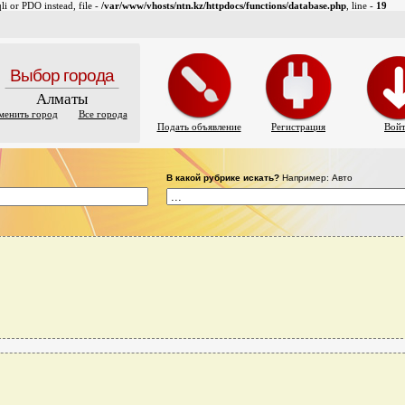
i or PDO instead, file -
/var/www/vhosts/ntn.kz/httpdocs/functions/database.php
, line -
19
Выбор города
Алматы
менить город
Все города
Подать объявление
Регистрация
Вой
В какой рубрике искать?
Например: Авто