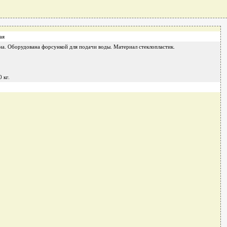
ая
йна. Оборудована форсункой для подачи воды. Материал стеклопластик.
 кг.