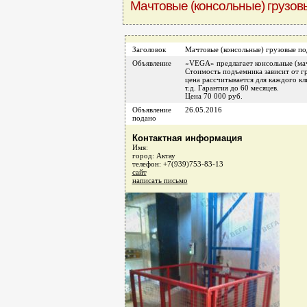
Мачтовые (консольные) грузов
Заголовок
Мачтовые (консольные) грузовые п
Объявление
«VEGA» предлагает консольные (мач
Стоимость подъемника зависит от г
цена рассчитывается для каждого кл
т.д. Гарантия до 60 месяцев.
Цена 70 000 руб.
Объявление
26.05.2016
подано
Контактная информация
Имя:
город: Актау
телефон: +7(939)753-83-13
сайт
написать письмо