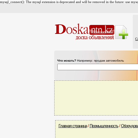
mysql_connect(): The mysql extension is deprecated and will be removed in the future: use mysql
С
Что искать?
Например: продам автомобиль
Главная страница
/
Промышленность
/
Оборудов