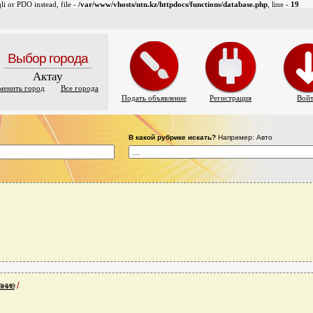
i or PDO instead, file -
/var/www/vhosts/ntn.kz/httpdocs/functions/database.php
, line -
19
Выбор города
Актау
менить город
Все города
Подать объявление
Регистрация
Вой
В какой рубрике искать?
Например: Авто
ание
/