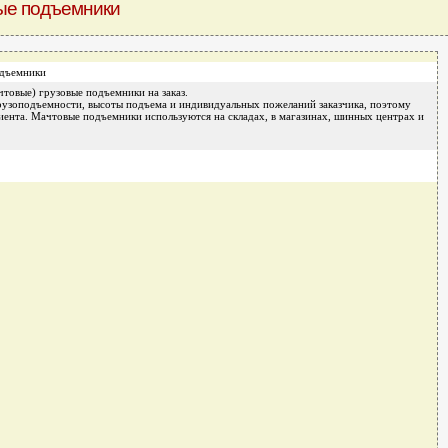
ые подъемники
одъемники
товые) грузовые подъемники на заказ.
рузоподъемности, высоты подъема и индивидуальных пожеланий заказчика, поэтому
иента. Мачтовые подъемники используются на складах, в магазинах, шинных центрах и