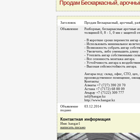
Продам Бескаркасный, арочный
Заголовок
Продам Бескаркасный, арочный, раз
Объявление
Разборные, бескаркасные арочные а
толщиной 0, 8 - 1, 0 мм с защитой о
- В короткие сроки перенести ангар 
- Использовать минимальное количес
- Возможность собрать ангар собст
- Увеличить, либо уменьшить длину 
- Утеплить ангар собственными сил
- Все сезонность монтажа ангара.
- Устойчивость ангара к воздействию
- Высокая сейсмостойкость ангара.
Ангары под: склад, офис, СТО, цех, 
производственное помещение, овоще-
Контакты:
Алматы +7 (727) 390 20 70
Астана +7 (7172) 68 88 09
Атырау +7 (7122) 309 777
inf@hangar.kz
http://www.hangar.kz
Объявление
03.12.2014
подано
Контактная информация
Имя: hangar1
написать письмо