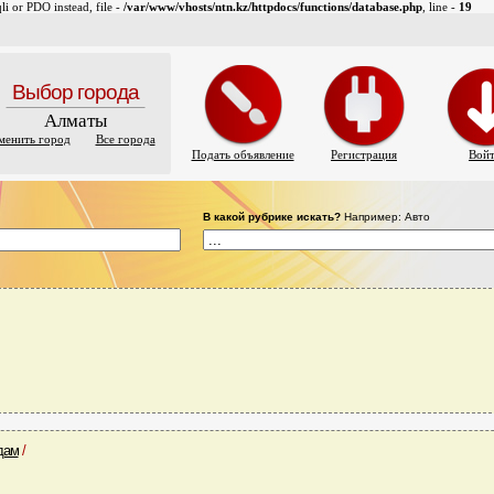
i or PDO instead, file -
/var/www/vhosts/ntn.kz/httpdocs/functions/database.php
, line -
19
Выбор города
Алматы
менить город
Все города
Подать объявление
Регистрация
Вой
В какой рубрике искать?
Например: Авто
дам
/