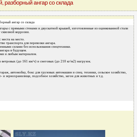
, разборный ангар со склада
борный ангар со склада
нгары с прямыми стенами и двускатной крышей, изготовленные из оцинкованной стали
т сквозной коррозии.
с места на место.
тво транспорта для перевозки ангара.
венными силами без использования спецтехники.
ангара в будущем.
ами и любым материалом.
 ветровых (до 161 км/ч) и снеговых (до 210 кг/м2) нагрузок.
гараж, автомойку, бокс для грузовых автомашин и спец. техники, сельское хозяйство,
 и зернохранилище, подсобное хозяйство, загон для животных и т.д.