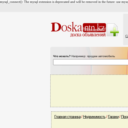
mysql_connect(): The mysql extension is deprecated and will be removed in the future: use mysql
С
Что искать?
Например: продам автомобиль
Главная страница
/
Недвижимость
/
Гаражи
/
Про