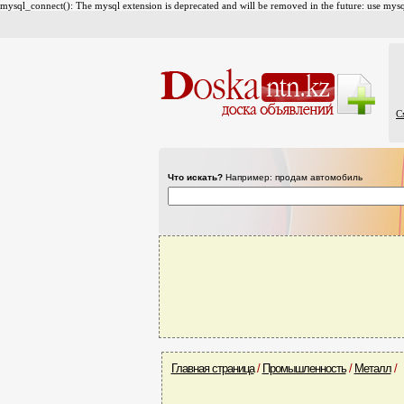
mysql_connect(): The mysql extension is deprecated and will be removed in the future: use mysql
С
Что искать?
Например: продам автомобиль
Главная страница
/
Промышленность
/
Металл
/