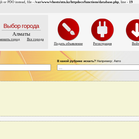
i or PDO instead, file -
/var/www/vhosts/ntn.kz/httpdocs/functions/database.php
, line -
19
Выбор города
Алматы
менить город
Все города
Подать объявление
Регистрация
Вой
В какой рубрике искать?
Например: Авто