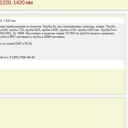
 1220, 1420 мм
20, 1420 мм
ные прямошовные из наличия. Трубы бу, восстановленные, лежалые, новые. Трубы
ы 630, трубы 720, трубы 820, трубы 1020, трубы 1220, трубы 1420 мм. Трубы Гост
1303-002, Ту 1698. Постоянно в наличие свыше 10 000 тн труб большого диаметра.
рубы в ВУС изоляции и трубы в ЦПИ изоляции.
т (условия DAF и FCA).
й тел. 8 (495) 968-68-46