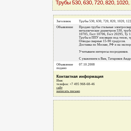
Трубы 530, 630, 720, 820, 1020,
Заголовок
Трубы 530, 630, 720, 820, 1020, 12
Объявление
Продаю трубы стальные электросвар
металлические диаметром 530, труб
10705, Гост 10706, Гост 20295, Ту 
Трубы в ППУ изоляции под тепло, т
Отводы сварные 15-90 градусов.
Доставка по Москве, РФ и на экспор
Учитываем интересы посредников.
С уважением к Вам, Татариков Андре
Объявление
07.10.2008
подано
Контактная информация
Имя:
телефон: +7 495 968-68-46
сайт
написать письмо