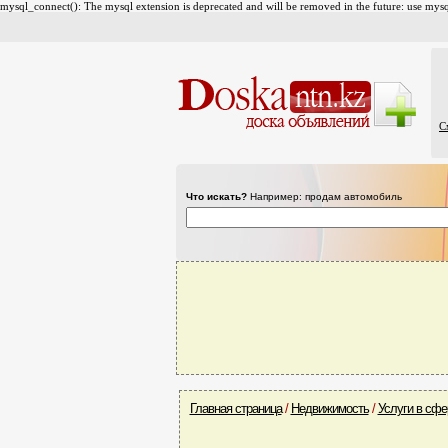
mysql_connect(): The mysql extension is deprecated and will be removed in the future: use mysql
С
Что искать?
Например: продам автомобиль
Главная страница
/
Недвижимость
/
Услуги в сф