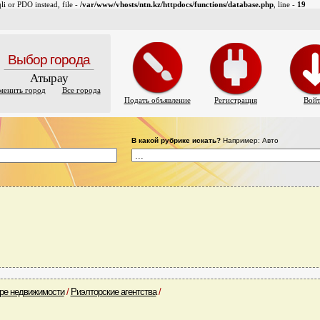
i or PDO instead, file -
/var/www/vhosts/ntn.kz/httpdocs/functions/database.php
, line -
19
Выбор города
Атырау
менить город
Все города
Подать объявление
Регистрация
Вой
В какой рубрике искать?
Например: Авто
ере недвижимости
/
Риэлторские агентства
/