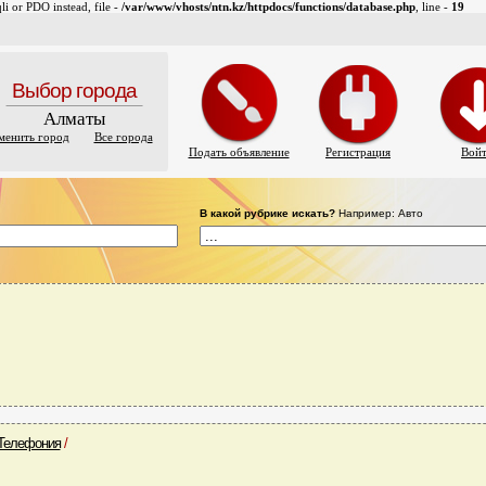
i or PDO instead, file -
/var/www/vhosts/ntn.kz/httpdocs/functions/database.php
, line -
19
Выбор города
Алматы
менить город
Все города
Подать объявление
Регистрация
Вой
В какой рубрике искать?
Например: Авто
Телефония
/