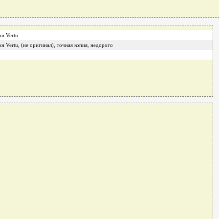
н Vertu
н Vertu, (не оригинал), точная копия, недорого