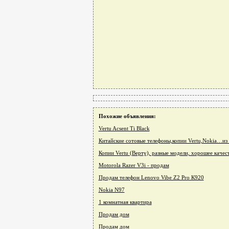
Похожие объявления:
Vertu Acsent Ti Black
Китайские сотовые телефоны,копии Vertu,Nokia…из 
Копии Vertu (Верту), разные модели, хорошее качест
Motorola Razer V3i - продам
Продам телефон Lenovo Vibe Z2 Pro К920
Nokia N97
1 комнатная квартира
Продам дом
Продам дом